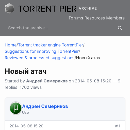
ARCHIVE
Forums
Resources
Members
Home
/
Torrent tracker engine TorrentPier
/
Suggestions for improving TorrentPier
/
Reviewed & processed suggestions
/
Новый атач
Новый атач
Started by
Андрей Семериков
on 2014-05-08 15:20 — 9
replies, 1702 views
Андрей Семериков
User
2014-05-08 15:20
#1