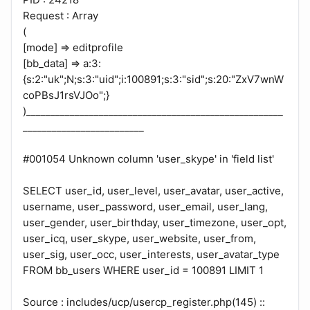
Request : Array
(
[mode] => editprofile
[bb_data] => a:3:
{s:2:"uk";N;s:3:"uid";i:100891;s:3:"sid";s:20:"ZxV7wnW
coPBsJ1rsVJOo";}
)_____________________________________________________
_________________________
#001054 Unknown column 'user_skype' in 'field list'
SELECT user_id, user_level, user_avatar, user_active,
username, user_password, user_email, user_lang,
user_gender, user_birthday, user_timezone, user_opt,
user_icq, user_skype, user_website, user_from,
user_sig, user_occ, user_interests, user_avatar_type
FROM bb_users WHERE user_id = 100891 LIMIT 1
Source : includes/ucp/usercp_register.php(145) ::