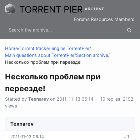
ARCHIVE
Forums
Resources
Members
Home
/
Torrent tracker engine TorrentPier
/
Main questions about TorrentPier
/
Section archive
/
Несколько проблем при переезде!
Несколько проблем при
переезде!
Started by
Texnarev
on 2011-11-13 06:14 — 10 replies, 2192
views
Texnarev
2011-11-13 06:14
#1