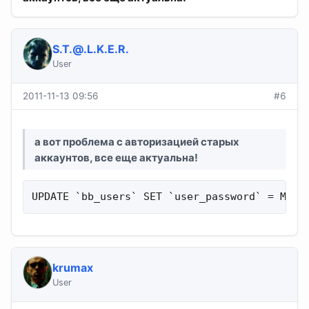
S.T.@.L.K.E.R
.
User
2011-11-13 09:56
#6
а вот проблема с авторизацией старых
аккаунтов, все еще актуальна!
UPDATE `bb_users` SET `user_password` = MD5(
krumax
User