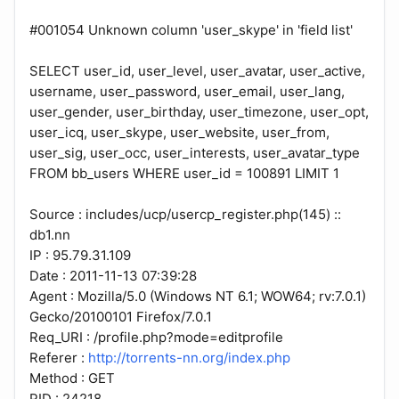
#001054 Unknown column 'user_skype' in 'field list'
SELECT user_id, user_level, user_avatar, user_active,
username, user_password, user_email, user_lang,
user_gender, user_birthday, user_timezone, user_opt,
user_icq, user_skype, user_website, user_from,
user_sig, user_occ, user_interests, user_avatar_type
FROM bb_users WHERE user_id = 100891 LIMIT 1
Source : includes/ucp/usercp_register.php(145) ::
db1.nn
IP : 95.79.31.109
Date : 2011-11-13 07:39:28
Agent : Mozilla/5.0 (Windows NT 6.1; WOW64; rv:7.0.1)
Gecko/20100101 Firefox/7.0.1
Req_URI : /profile.php?mode=editprofile
Referer :
http://torrents-nn.org/index.php
Method : GET
PID : 24218