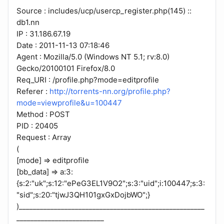
Source : includes/ucp/usercp_register.php(145) ::
db1.nn
IP : 31.186.67.19
Date : 2011-11-13 07:18:46
Agent : Mozilla/5.0 (Windows NT 5.1; rv:8.0)
Gecko/20100101 Firefox/8.0
Req_URI : /profile.php?mode=editprofile
Referer :
http://torrents-nn.org/profile.php?
mode=viewprofile&u=100447
Method : POST
PID : 20405
Request : Array
(
[mode] => editprofile
[bb_data] => a:3:
{s:2:"uk";s:12:"ePeG3EL1V9O2";s:3:"uid";i:100447;s:3:
"sid";s:20:"tjwJ3QH101gxGxDojbWO";}
)_____________________________________________________
_________________________