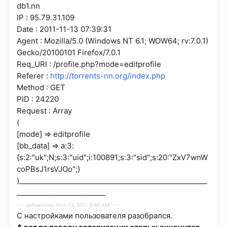
db1.nn
IP : 95.79.31.109
Date : 2011-11-13 07:39:31
Agent : Mozilla/5.0 (Windows NT 6.1; WOW64; rv:7.0.1)
Gecko/20100101 Firefox/7.0.1
Req_URI : /profile.php?mode=editprofile
Referer :
http://torrents-nn.org/index.php
Method : GET
PID : 24220
Request : Array
(
[mode] => editprofile
[bb_data] => a:3:
{s:2:"uk";N;s:3:"uid";i:100891;s:3:"sid";s:20:"ZxV7wnW
coPBsJ1rsVJOo";}
)_____________________________________________________
_________________________
--- добавлено: Nov 13, 2011 9:49 AM ---
С настройками пользователя разобрался.