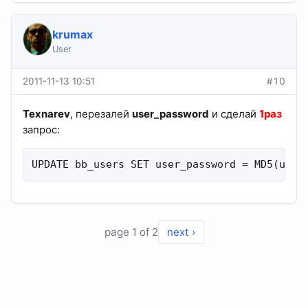
krumax
User
2011-11-13 10:51
#10
Texnarev
, перезалей
user_password
и сделай
1раз
запрос:
UPDATE bb_users SET user_password = MD5(user
page 1 of 2
next ›