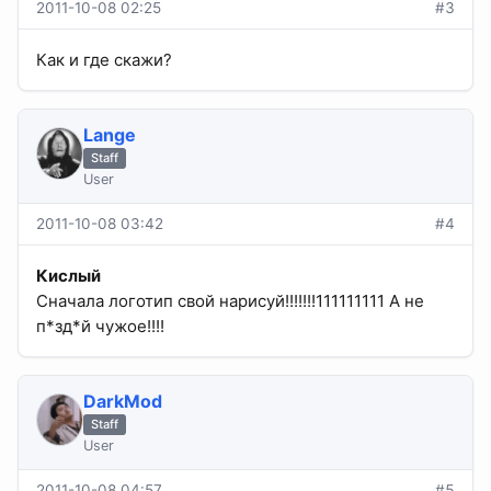
2011-10-08 02:25
#3
Как и где скажи?
Lange
Staff
User
2011-10-08 03:42
#4
Кислый
Сначала логотип свой нарисуй!!!!!!!111111111 А не
п*зд*й чужое!!!!
DarkMod
Staff
User
2011-10-08 04:57
#5