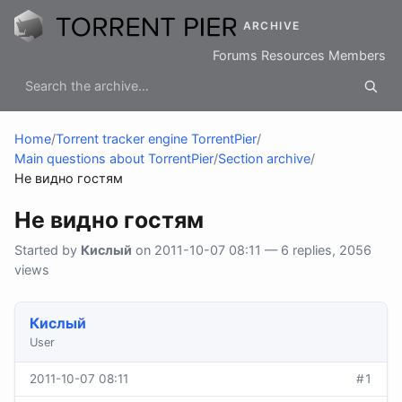
ARCHIVE
Forums
Resources
Members
Home
/
Torrent tracker engine TorrentPier
/
Main questions about TorrentPier
/
Section archive
/
Не видно гостям
Не видно гостям
Started by
Кислый
on 2011-10-07 08:11 — 6 replies, 2056
views
Кислый
User
2011-10-07 08:11
#1