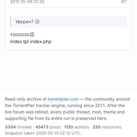
2011-10-08 12:35
#7
Уверен? 😉
тссссссс😉
index.tpl index.php
Read-only archive of
torrentpier.com
— the community around
the TorrentPier tracker engine, running since 2011. After the
live forum was retired, every public thread, mod, theme and
supporting file from its entire run is preserved here.
3304
threads ·
45473
posts ·
1120
authors ·
230
resources.
Snapshot taken 2026-05-10 22:12 UTC.