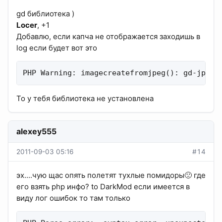
gd библиотека )
Locer
, +1
Добавлю, если капча не отображается заходишь в
log если будет вот это
PHP Warning: imagecreatefromjpeg(): gd-jpeg
То у тебя библиотека не установлена
alexey555
2011-09-03 05:16
#14
эх....чую щас опять полетят тухлые помидоры🙁 где
его взять php инфо? to DarkMod если имеется в
виду лог ошибок то там только