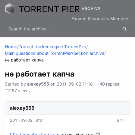
ARCHIVE
Forums
Resources
Members
Home
/
Torrent tracker engine TorrentPier
/
Main questions about TorrentPier
/
Section archive
/
не работает капча
не работает капча
Started by
alexey555
on 2011-09-02 11:18 — 40 replies,
11257 views
alexey555
2011-09-02 16:17
#11
http://nevohosting.com
не ругайся тока😉