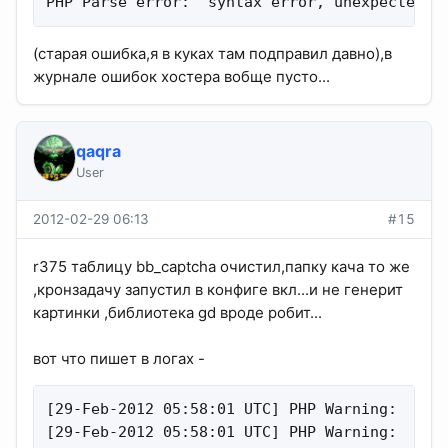
PHP Parse error:  syntax error, unexpected T
(старая ошибка,я в куках там подправил давно),в
журнале ошибок хостера вобще пусто...
qaqra
User
2012-02-29 06:13
#15
r375 таблицу bb_captcha очистил,папку кача то же
,кронзадачу запустил в конфиге вкл...и не генерит
картинки ,библиотека gd вроде робит...
вот что пишет в логах -
[29-Feb-2012 05:58:01 UTC] PHP Warning:  ima
[29-Feb-2012 05:58:01 UTC] PHP Warning:  ima