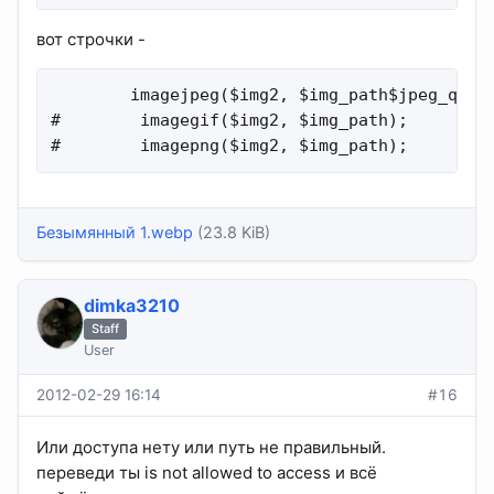
вот строчки -
        imagejpeg($img2, $img_path$jpeg_quali
#        imagegif($img2, $img_path);

#        imagepng($img2, $img_path);
Безымянный 1.webp
(23.8 KiB)
dimka3210
Staff
User
2012-02-29 16:14
#16
Или доступа нету или путь не правильный.
переведи ты is not allowed to access и всё