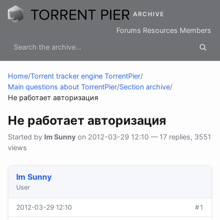
ARCHIVE
Forums
Resources
Members
Home
/
Torrent tracker engine TorrentPier
/
Main questions about TorrentPier
/
Section archive
/
Не работает авторизация
Не работает авторизация
Started by
Im Sunny
on 2012-03-29 12:10 — 17 replies, 3551
views
Im Sunny
User
2012-03-29 12:10
#1