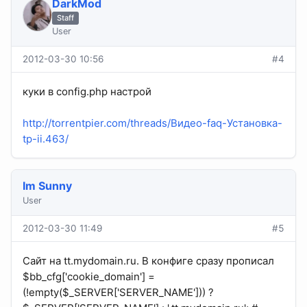
DarkMod
Staff
User
2012-03-30 10:56
#4
куки в config.php настрой
http://torrentpier.com/threads/Видео-faq-Установка-
tp-ii.463/
Im Sunny
User
2012-03-30 11:49
#5
Сайт на tt.mydomain.ru. В конфиге сразу прописал
$bb_cfg['cookie_domain'] =
(!empty($_SERVER['SERVER_NAME'])) ?