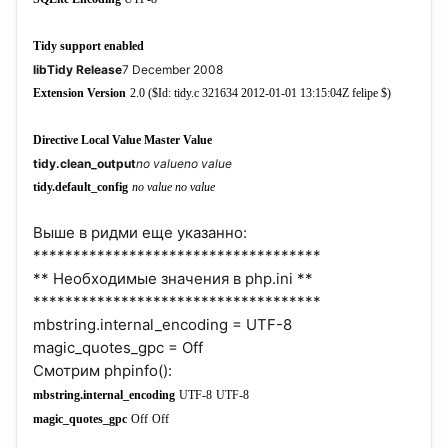
Tidy support
enabled
libTidy Release
7 December 2008
Extension Version
2.0 ($Id: tidy.c 321634 2012-01-01 13:15:04Z felipe $)
Directive
Local Value
Master Value
tidy.clean_output
no value
no value
tidy.default_config
no value
no value
Выше в ридми еще указанно:
************************************
** Необходимые значения в php.ini **
************************************
mbstring.internal_encoding = UTF-8
magic_quotes_gpc = Off
Смотрим phpinfo():
mbstring.internal_encoding
UTF-8
UTF-8
magic_quotes_gpc
Off
Off