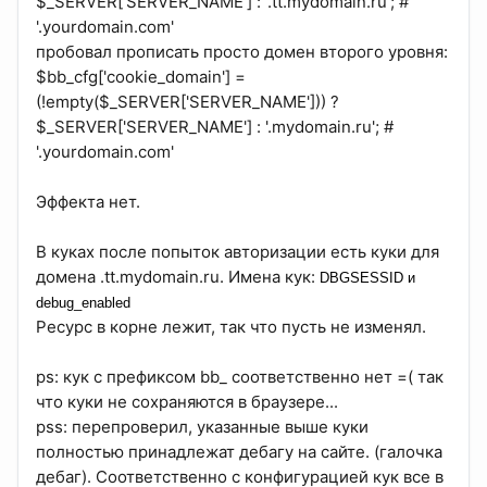
$_SERVER['SERVER_NAME'] : '.tt.mydomain.ru'; #
'.yourdomain.com'
пробовал прописать просто домен второго уровня:
$bb_cfg['cookie_domain'] =
(!empty($_SERVER['SERVER_NAME'])) ?
$_SERVER['SERVER_NAME'] : '.mydomain.ru'; #
'.yourdomain.com'
Эффекта нет.
В куках после попыток авторизации есть куки для
домена .tt.mydomain.ru. Имена кук:
DBGSESSID и
debug_enabled
Ресурс в корне лежит, так что пусть не изменял.
ps: кук с префиксом bb_ соответственно нет =( так
что куки не сохраняются в браузере...
pss: перепроверил, указанные выше куки
полностью принадлежат дебагу на сайте. (галочка
дебаг). Соответственно с конфигурацией кук все в