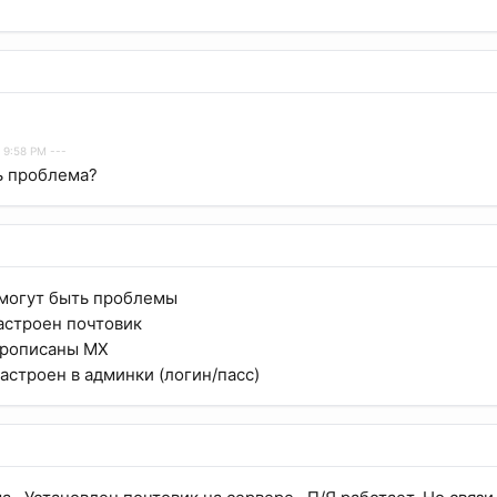
 9:58 PM ---
ь проблема?
 могут быть проблемы
настроен почтовик
прописаны MX
астроен в админки (логин/пасс)