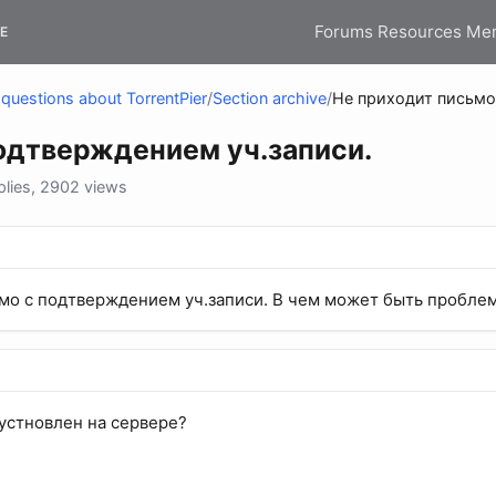
Forums
Resources
Me
E
questions about TorrentPier
/
Section archive
/
Не приходит письмо
одтверждением уч.записи.
lies, 2902 views
мо с подтверждением уч.записи. В чем может быть пробле
устновлен на сервере?