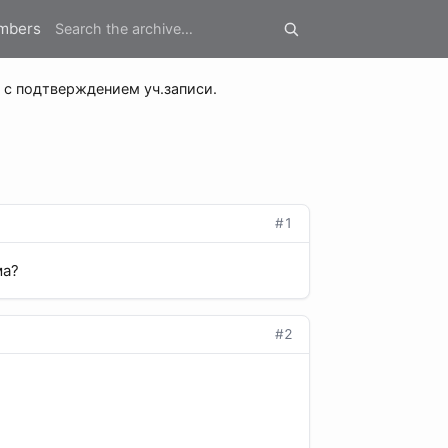
mbers
 с подтверждением уч.записи.
#1
ма?
#2