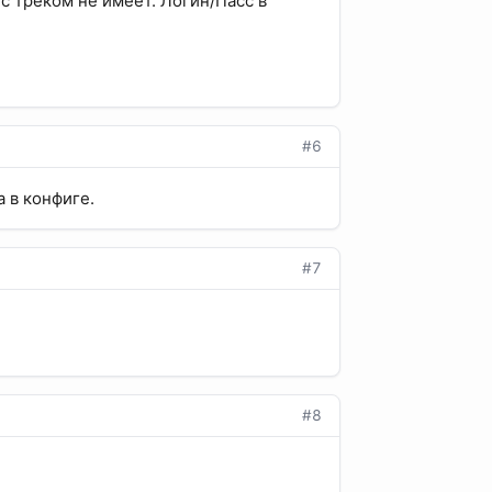
 с треком не имеет. Логин/Пасс в
#6
а в конфиге.
#7
#8