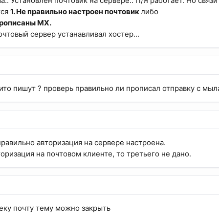
.. Установлен почтовик на сервере.. П/Я работает. Но связи
тся
1. Не правильно настроен почтовик
либо
прописаны MX.
чтовый сервер устанавливал хостер...
нито пишут ? проверь правильно ли прописал отправку с мыл
правильно авторизация на сервере настроена.
оризация на почтовом клиенте, то третьего не дано.
еку почту тему можно закрыть