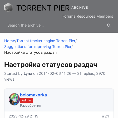
ARCHIVE
Forums
Resources
Members
Home
/
Torrent tracker engine TorrentPier
/
Suggestions for improving TorrentPier
/
Настройка статусов раздач
Настройка статусов раздач
Started by
Lynx
on 2014-02-06 11:26 — 21 replies, 3970
views
belomaxorka
Admin
Разработчик
2023-12-29 21:19
#21