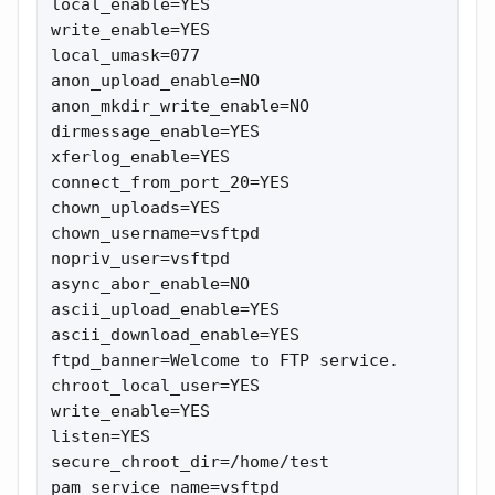
local_enable=YES

write_enable=YES

local_umask=077

anon_upload_enable=NO

anon_mkdir_write_enable=NO

dirmessage_enable=YES

xferlog_enable=YES

connect_from_port_20=YES

chown_uploads=YES

chown_username=vsftpd

nopriv_user=vsftpd

async_abor_enable=NO

ascii_upload_enable=YES

ascii_download_enable=YES

ftpd_banner=Welcome to FTP service.

chroot_local_user=YES

write_enable=YES

listen=YES

secure_chroot_dir=/home/test

pam_service_name=vsftpd
