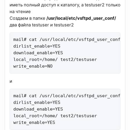
иметь полный доступ к каталогу, а testuser2 только
на чтение
Создаем в папке
/usr/local/etc/vsftpd_user_conf/
два файла testuser и testuser2
mail# cat /usr/local/etc/vsftpd_user_conf/tes
dirlist_enable=YES

download_enable=YES

local_root=/home/ test2/testuser

write_enable=NO
и
mail# cat /usr/local/etc/vsftpd_user_conf/tes
dirlist_enable=YES

download_enable=YES

local_root=/home/ test2/testuser

write_enable=YES