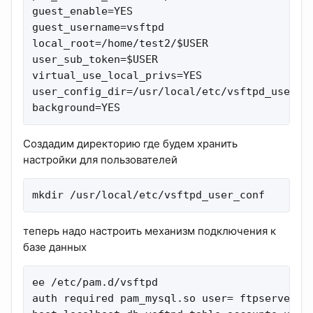
guest_enable=YES

guest_username=vsftpd

local_root=/home/test2/$USER

user_sub_token=$USER

virtual_use_local_privs=YES

user_config_dir=/usr/local/etc/vsftpd_user_co
background=YES
Создадим директорию где будем хранить
настройки для пользователей
mkdir /usr/local/etc/vsftpd_user_conf
теперь надо настроить механизм подключения к
базе данных
ee /etc/pam.d/vsftpd

auth required pam_mysql.so user= ftpserver pa