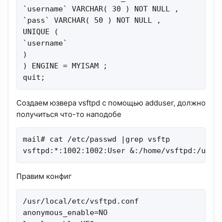
`username` VARCHAR( 30 ) NOT NULL ,

`pass` VARCHAR( 50 ) NOT NULL ,

UNIQUE (

`username`

)

) ENGINE = MYISAM ;

quit;
Создаем юзвера vsftpd с помощью adduser, должно
получиться что-то наподобе
mail# cat /etc/passwd |grep vsftp

vsftpd:*:1002:1002:User &:/home/vsftpd:/usr/
Правим конфиг
/usr/local/etc/vsftpd.conf

anonymous_enable=NO
