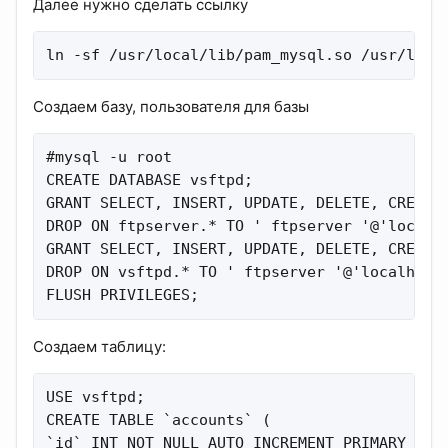
Далее нужно сделать ссылку
ln -sf /usr/local/lib/pam_mysql.so /usr/lib/
Создаем базу, пользователя для базы
#mysql -u root

CREATE DATABASE vsftpd;

GRANT SELECT, INSERT, UPDATE, DELETE, CREATE,
DROP ON ftpserver.* TO ' ftpserver '@'localho
GRANT SELECT, INSERT, UPDATE, DELETE, CREATE,
DROP ON vsftpd.* TO ' ftpserver '@'localhost.
FLUSH PRIVILEGES;
Создаем таблицу:
USE vsftpd;

CREATE TABLE `accounts` (

`id` INT NOT NULL AUTO_INCREMENT PRIMARY KEY 