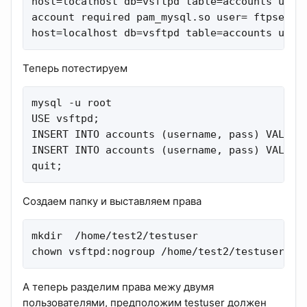
host=localhost db=vsftpd table=accounts userc
account required pam_mysql.so user= ftpserver
host=localhost db=vsftpd table=accounts user
Теперь потестируем
mysql -u root

USE vsftpd;

INSERT INTO accounts (username, pass) VALUES(
INSERT INTO accounts (username, pass) VALUES(
quit;
Создаем папку и выставляем права
mkdir  /home/test2/testuser

chown vsftpd:nogroup /home/test2/testuser
А теперь разделим права межу двумя
пользователями, предположим testuser должен