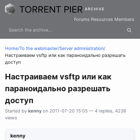
ARCHIVE
Forums
Resources
Members
Home
/
To the webmaster
/
Server administration
/
Настраиваем vsftp или как параноидально разрешать
доступ
Настраиваем vsftp или как
параноидально разрешать
доступ
Started by
kenny
on 2011-07-20 15:05 — 4 replies, 4236
views
kenny