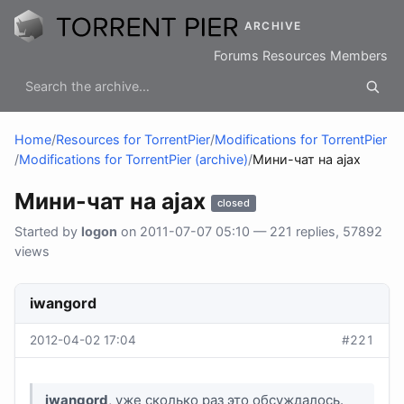
ARCHIVE
Forums
Resources
Members
Home
/
Resources for TorrentPier
/
Modifications for TorrentPier
/
Modifications for TorrentPier (archive)
/
Мини-чат на ajax
Мини-чат на ajax
closed
Started by
logon
on 2011-07-07 05:10 — 221 replies, 57892
views
iwangord
2012-04-02 17:04
#221
iwangord
, уже сколько раз это обсуждалось.