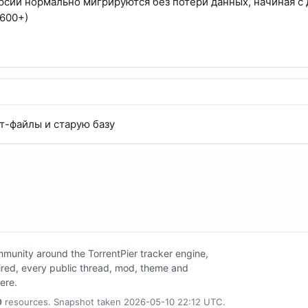
рсии нормально мигрируются без потери данных, начиная с 
R600+)
т-файлы и старую базу
unity around the TorrentPier tracker engine,
tired, every public thread, mod, theme and
here.
0
resources. Snapshot taken 2026-05-10 22:12 UTC.