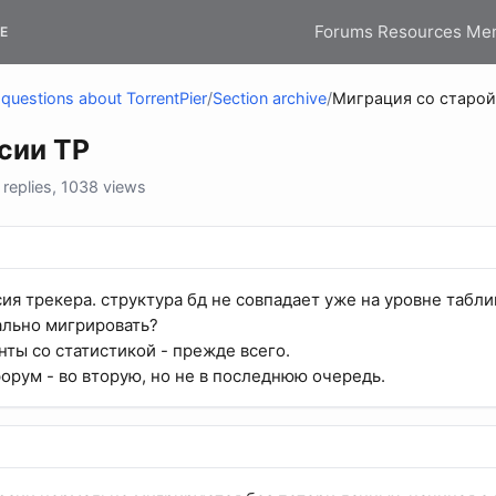
Forums
Resources
Me
E
questions about TorrentPier
/
Section archive
/
Миграция со старой
сии TP
replies, 1038 views
ия трекера. структура бд не совпадает уже на уровне табли
ально мигрировать?
нты со статистикой - прежде всего.
форум - во вторую, но не в последнюю очередь.