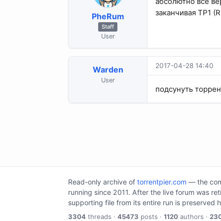
абсолютно все ве
заканчивая TP1 (
PheRum
Staff
User
2017-04-28 14:40
Warden
User
подсунуть торрен
Read-only archive of
torrentpier.com
— the comm
running since 2011. After the live forum was re
supporting file from its entire run is preserved 
3304
threads ·
45473
posts ·
1120
authors ·
23