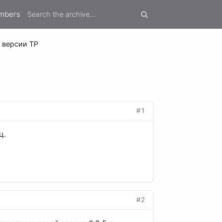
mbers
 версии TP
#1
ц.
#2