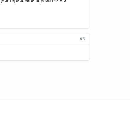
доисторической версии 0.3.5 и
#3