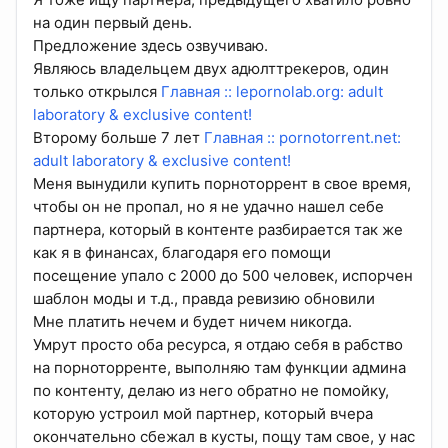
на один первый день.
Предложение здесь озвучиваю.
Являюсь владельцем двух адюлттрекеров, один
только открылся
Главная :: lepornolab.org: adult
laboratory & exclusive content!
Второму больше 7 лет
Главная :: pornotorrent.net:
adult laboratory & exclusive content!
Меня вынудили купить порноторрент в свое время,
чтобы он не пропал, но я не удачно нашел себе
партнера, который в контенте разбирается так же
как я в финансах, благодаря его помощи
посещение упало с 2000 до 500 человек, испорчен
шаблон моды и т.д., правда ревизию обновили
Мне платить нечем и будет ничем никогда.
Умрут просто оба ресурса, я отдаю себя в рабство
на порноторренте, выполняю там функции админа
по контенту, делаю из него обратно не помойку,
которую устроил мой партнер, который вчера
окончательно сбежал в кусты, пощу там свое, у нас