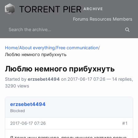
ARCHIVE
Forums
Resources
Members
Home
/
About everything
/
Free communication
/
Люблю немного прибухнуть
Люблю немного прибухнуть
Started by
erzsebet4494
on 2017-06-17 07:26 — 14 replies,
3290 views
erzsebet4494
Blocked
2017-06-17 07:26
#1
Я тоже ищу партнера, предыдущего хватило ровно