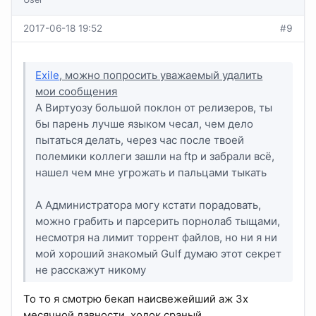
2017-06-18 19:52
#9
Exile
, можно попросить уважаемый удалить
мои сообщения
А Виртуозу большой поклон от релизеров, ты
бы парень лучше языком чесал, чем дело
пытаться делать, через час после твоей
полемики коллеги зашли на ftp и забрали всё,
нашел чем мне угрожать и пальцами тыкать
А Администратора могу кстати порадовать,
можно грабить и парсерить порнолаб тыщами,
несмотря на лимит торрент файлов, но ни я ни
мой хороший знакомый Gulf думаю этот секрет
не расскажут никому
То то я смотрю бекап наисвежейший аж 3х
месячной давности, ходок сраный...