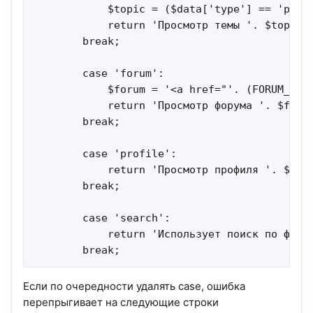
            $topic = ($data['type'] == 'post
            return 'Просмотр темы '. $topic;

        break;

        case 'forum':

            $forum = '<a href="'. (FORUM_URL 
            return 'Просмотр форума '. $forum
        break;

        case 'profile':

            return 'Просмотр профиля '. $titl
        break;

        case 'search':

            return 'Использует поиск по форум
        break;
Если по очередности удалять case, ошибка
перепрыгивает на следующие строки