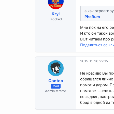
а как отреагир
Kryl
PheRum
Blocked
Мне пох на его реа
И кто он такой во
ВОт читаем про р
Поделиться ссылк
2015-11-28 22:15
Не красиво Вы по
обращался лично
Conteo
помог и даром. П
Mod
помогает....как п
Administrator
весь двиг, настро
бред в одной из т