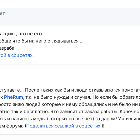
ует
кцию , это не его ..
обще что бы на него оглядываться ..
азраба
ой в соцсетях.
ступаете... После таких как Вы и люди отказываются помога
 к
PheRum
,
т.к. не было нужды и случая. Но если бы обратил
росто знаю людей которые к нему обращались и не было ни 
латно так и бесплатно. Это зависит от заказа работы. Конечн
ить и написать моды (которых во все нет) за даром! Уж изв
ем форума (
Поделиться ссылкой в соцсетях.
)!