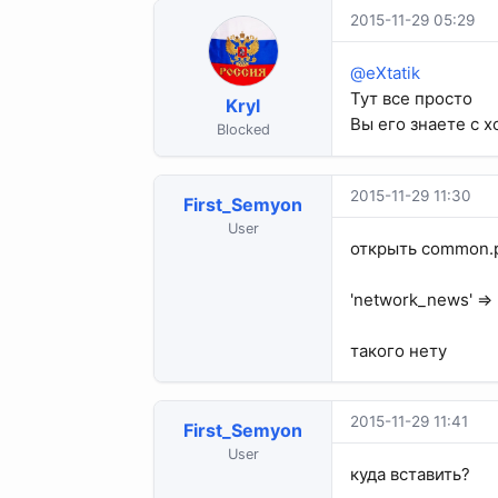
2015-11-29 05:29
@eXtatik
Тут все просто
Kryl
Вы его знаете с х
Blocked
2015-11-29 11:30
First_Semyon
User
открыть common.p
'network_news' => 
такого нету
2015-11-29 11:41
First_Semyon
User
куда вставить?