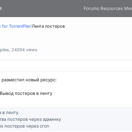
Forums
Resources
Me
E
 for TorrentPier
/
Лента постеров
plies, 24094 views
l разместил новый ресурс:
 Вывод постеров в ленту
 в ленту.
тва постеров через админку
х постеров через cron