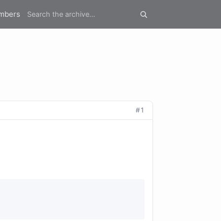
mbers
#1