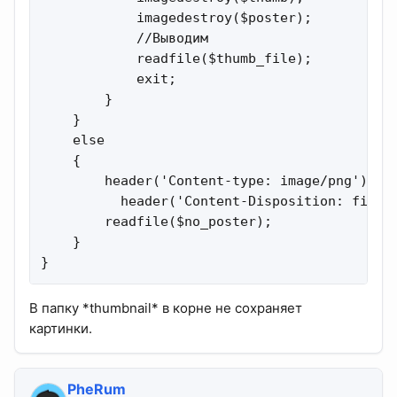
            imagedestroy($poster);

            //Выводим

            readfile($thumb_file);

            exit;

        }

    }

    else

    {

        header('Content-type: image/png');

          header('Content-Disposition: filena
        readfile($no_poster);

    }

}
В папку *thumbnail* в корне не сохраняет
картинки.
PheRum