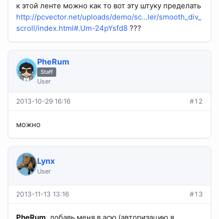
к этой ленте можно как то вот эту штуку пределать
http://pcvector.net/uploads/demo/sc...ler/smooth_div_
scroll/index.html#.Um-24pYsfd8
???
PheRum
Staff
User
2013-10-29 16:16
#12
можно
Lynx
User
2013-11-13 13:16
#13
PheRum
, добавь меня в асю (авторизацию я