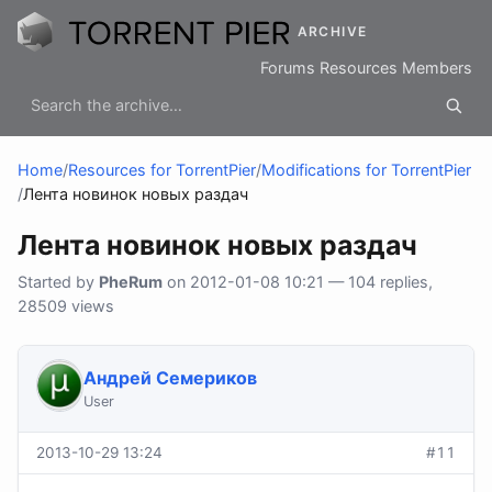
ARCHIVE
Forums
Resources
Members
Home
/
Resources for TorrentPier
/
Modifications for TorrentPier
/
Лента новинок новых раздач
Лента новинок новых раздач
Started by
PheRum
on 2012-01-08 10:21 — 104 replies,
28509 views
Андрей Семериков
User
2013-10-29 13:24
#11