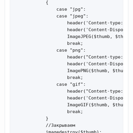
            {

                case "jpg":

                case "jpeg":

                    header('Content-type: ima
                    header('Content-Dispositi
                    ImageJPEG($thumb, $thumb_
                    break;

                case "png":

                    header("Content-type: ima
                    header('Content-Dispositi
                    ImagePNG($thumb, $thumb_f
                    break;

                case "gif":

                    header("Content-type: ima
                    header('Content-Dispositi
                    ImageGIF($thumb, $thumb_f
                    break;

            }

            //Закрываем

            imagedestroy($thumb);
