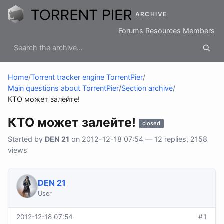
ARCHIVE
Forums
Resources
Members
Home
/
Torrent tracker engine TorrentPier
/
Main questions about TorrentPier
/
Section archive
/
КТО может залейте!
КТО может залейте!
closed
Started by
DEN 21
on 2012-12-18 07:54 — 12 replies, 2158
views
DEN 21
User
2012-12-18 07:54
#1