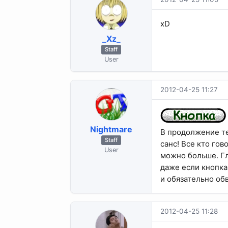
xD
_Xz_
Staff
User
2012-04-25 11:27
Nightmare
В продолжение те
Staff
санс! Все кто гов
User
можно больше. Гл
даже если кнопка
и обязательно обв
2012-04-25 11:28