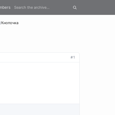
mbers
/
Кнопочка
#1