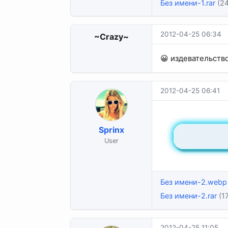
Без имени-1.rar
(24
2012-04-25 06:34
~Crazy~
😀 издевательств
2012-04-25 06:41
Sprinx
User
Без имени-2.webp
Без имени-2.rar
(1
2012-04-25 11:05