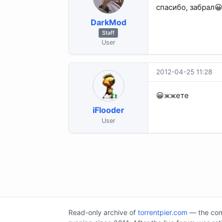
спасибо, забрал
DarkMod
Staff
User
2012-04-25 11:28
😀жжете
iFlooder
User
Read-only archive of
torrentpier.com
— the comm