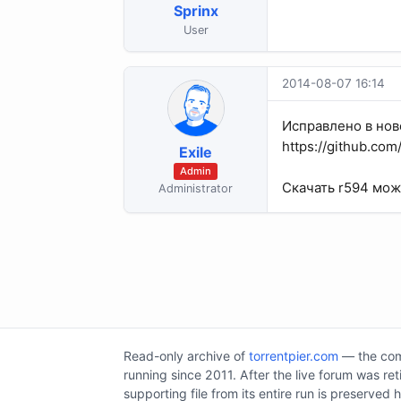
Sprinx
User
2014-08-07 16:14
Исправлено в нов
https://github.co
Exile
Admin
Скачать r594 мож
Administrator
Read-only archive of
torrentpier.com
— the comm
running since 2011. After the live forum was re
supporting file from its entire run is preserved 