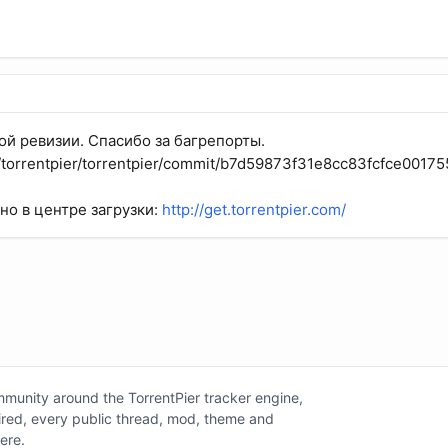
ой ревизии. Спасибо за багрепорты.
m/torrentpier/torrentpier/commit/b7d59873f31e8cc83fcfce0017
но в центре загрузки:
http://get.torrentpier.com/
unity around the TorrentPier tracker engine,
tired, every public thread, mod, theme and
here.