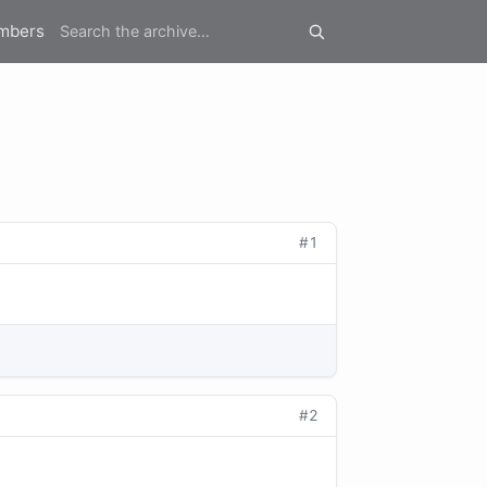
mbers
#1
#2