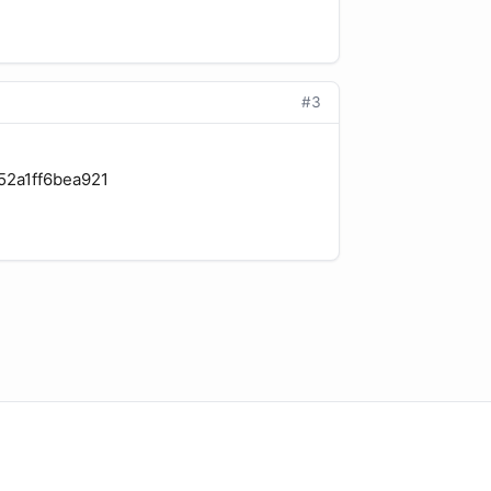
#3
552a1ff6bea921