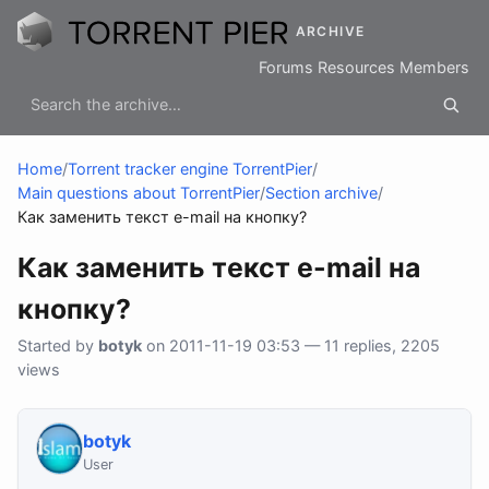
ARCHIVE
Forums
Resources
Members
Home
/
Torrent tracker engine TorrentPier
/
Main questions about TorrentPier
/
Section archive
/
Как заменить текст e-mail на кнопку?
Как заменить текст e-mail на
кнопку?
Started by
botyk
on 2011-11-19 03:53 — 11 replies, 2205
views
botyk
User