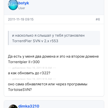
botyk
User
2011-11-19 09:15
#6
и насколько я слышал у тебя установлен
TorrentPier SVN v 2.х r553
Да есть у меня два домена и это на втором домене
Torrentpier II r300
--- добавлено: Nov 19, 2011 9:14 AM ---
а как обновить до r322?
--- добавлено: Nov 19, 2011 9:15 AM ---
оно сама обнавляется или через программы
TortoiseSVN?
dimka3210