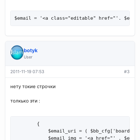
$email = '<a class="editable" href="'. $emai
botyk
User
2011-11-19 07:53
#3
нету токие строчки
толкько эти :
        {

            $email_uri = ( $bb_cfg['board_em
            $email_img = '<a href="' . $emai