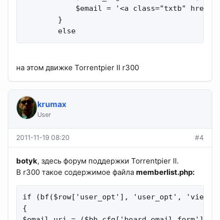
            $email = '<a class="txtb" href="'
        }

        else
на этом движке Torrentpier II r300
krumax
User
2011-11-19 08:20
#4
botyk
, здесь форум поддержки Torrentpier II.
В r300 такое содержимое файла
memberlist.php:
if (bf($row['user_opt'], 'user_opt', 'viewema
{

$email_uri = ($bb_cfg['board_email_form']) ?