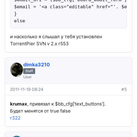
$email = '<a class="editable" href="'. $email
}

else
и насколько я слышал у тебя установлен
TorrentPier SVN v 2.х r553
dimka3210
Staff
User
2011-11-19 08:24
#5
krumax
, привязал к $bb_cfg['text_buttons'].
Будет менятся от true false
r322