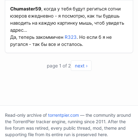
Chumaster59
, когда у тебя будут региться сотни
юзеров ежедневно - я посмотрю, как ты будешь
наводить на каждую картинку мышь, чтоб увидеть
адрес...
Да, теперь закоммичен
R323
. Но если б я не
ругался - так бы все и осталось.
page 1 of 2
next ›
Read-only archive of
torrentpier.com
— the community around
the TorrentPier tracker engine, running since 2011. After the
live forum was retired, every public thread, mod, theme and
supporting file from its entire run is preserved here.