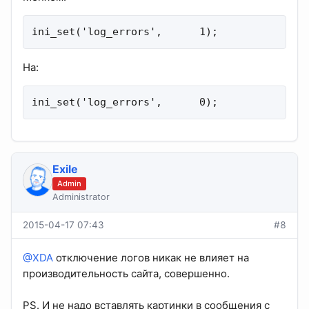
ini_set('log_errors',      1);
На:
ini_set('log_errors',      0);
Exile
Admin
Administrator
2015-04-17 07:43
#8
@XDA
отключение логов никак не влияет на
производительность сайта, совершенно.
PS. И не надо вставлять картинки в сообщения с