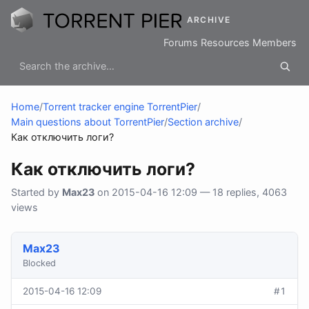
ARCHIVE
Forums
Resources
Members
Home
/
Torrent tracker engine TorrentPier
/
Main questions about TorrentPier
/
Section archive
/
Как отключить логи?
Как отключить логи?
Started by
Max23
on 2015-04-16 12:09 — 18 replies, 4063
views
Max23
Blocked
2015-04-16 12:09
#1