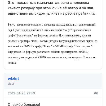
Этот показатель назначается, если с человека
качают раздачу при этом он не её автор и он явл.
единственным сидом, влияет на расчёт рейтинга.
Бонус - количество отданного на чужих релизах, когда вы - единственный
сид. Нужен он для рейтинга. Объём из графы "бонус" прибавляется к
графе "Всего отдано" по формуле расчёта. Другими словами, если вы
раздали к примеру 500МБ на чуж. раздаче будучи единственным сидом, то
вам зачтётся 500МБ в графу "Бонус" и 500МБ в графу "Всего отдано".
Ещё разок: По формуле расчёта эти объёмы суммируются. 500МБ,
например, вы раздали, и 500МБ вам зачисляется, как подарок. Это и есть
польза.
wiziet
User
2012-01-20 21:40
#6
Спасибо большое!