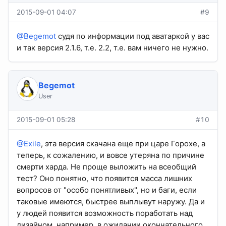
2015-09-01 04:07
#9
@Begemot
судя по информации под аватаркой у вас
и так версия 2.1.6, т.е. 2.2, т.е. вам ничего не нужно.
Begemot
User
2015-09-01 05:28
#10
@Exile
, эта версия скачана еще при царе Горохе, а
теперь, к сожалению, и вовсе утеряна по причине
смерти харда. Не проще выложить на всеобщий
тест? Оно понятно, что появится масса лишних
вопросов от "особо понятливых", но и баги, если
таковые имеются, быстрее выплывут наружу. Да и
у людей появится возможность поработать над
дизайном, например, в ожидании окончательного