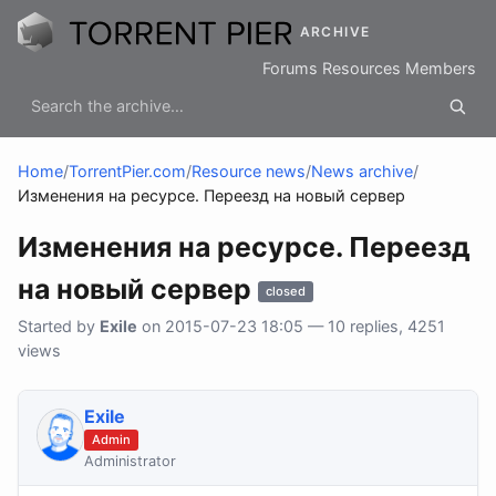
ARCHIVE
Forums
Resources
Members
Home
/
TorrentPier.com
/
Resource news
/
News archive
/
Изменения на ресурсе. Переезд на новый сервер
Изменения на ресурсе. Переезд
на новый сервер
closed
Started by
Exile
on 2015-07-23 18:05 — 10 replies, 4251
views
Exile
Admin
Administrator