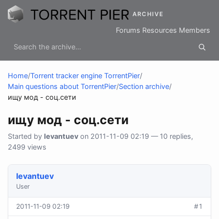
ARCHIVE
Forums
Resources
Members
Home
/
Torrent tracker engine TorrentPier
/
Main questions about TorrentPier
/
Section archive
/
ищу мод - соц.сети
ищу мод - соц.сети
Started by
levantuev
on 2011-11-09 02:19 — 10 replies,
2499 views
levantuev
User
2011-11-09 02:19
#1