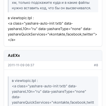
хм, только подскажите куда и в какие файлы
нужно вставить код, что бы он высвечивался.
в viewtopic.tpl :
<a class="yashare-auto-init txtb" data-
yashareL10n="ru" data-yashareType="none" data-
yashareQuickServices="vkontakte,facebook,twitter">
</a>
AzEXx
2011-11-09 06:37
#8
в viewtopic.tpl :
<a class="yashare-auto-init txtb" data-
yashareL10n="ru" data-yashareType="none"
data-
yashareQuickServices="vkontakte,facebook,twitt