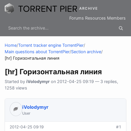
ARCHIVE
Forums
Resources
Members
Home
/
Torrent tracker engine TorrentPier
/
Main questions about TorrentPier
/
Section archive
/
[hr] Горизонтальная линия
[hr] Горизонтальная линия
Started by
iVolodymyr
on 2012-04-25 09:19 — 3 replies,
1258 views
iVolodymyr
User
2012-04-25 09:19
#1