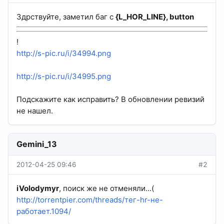
Здрствуйте, заметил баг с
{L_HOR_LINE}, button
!
http://s-pic.ru/i/34994.png
http://s-pic.ru/i/34995.png
Подскажите как исправить? В обновлении ревизий
не нашел.
Gemini_13
2012-04-25 09:46
#2
iVolodymyr
, поиск же не отменяли...(
http://torrentpier.com/threads/тег-hr-не-
работает.1094/