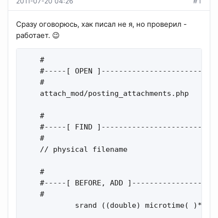
2011-07-20 04:26
#1
Сразу оговорюсь, хак писал не я, но проверил -
работает. 😉
    #

    #-----[ OPEN ]---------------------------
    #

    attach_mod/posting_attachments.php

    #

    #-----[ FIND ]---------------------------
    #

    // physical filename

    #

    #-----[ BEFORE, ADD ]--------------------
    #

            srand ((double) microtime( )*1000