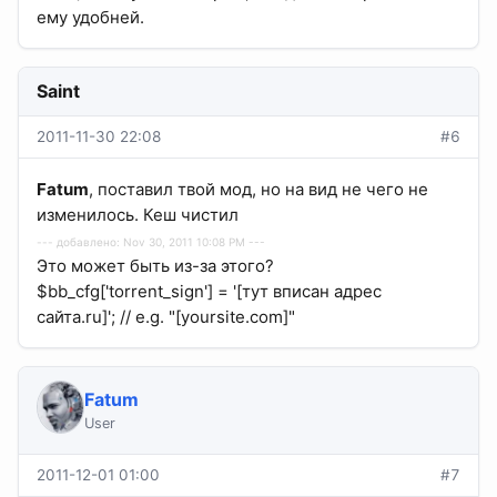
ему удобней.
Saint
2011-11-30 22:08
#6
Fatum
, поставил твой мод, но на вид не чего не
изменилось. Кеш чистил
--- добавлено: Nov 30, 2011 10:08 PM ---
Это может быть из-за этого?
$bb_cfg['torrent_sign'] = '[тут вписан адрес
сайта.ru]'; // e.g. "[yoursite.com]"
Fatum
User
2011-12-01 01:00
#7