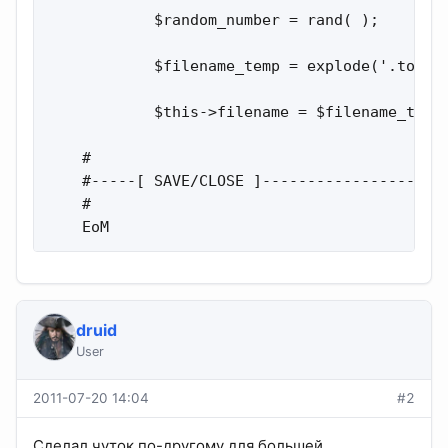
            $random_number = rand( );

            $filename_temp = explode('.torren
            $this->filename = $filename_temp[
    #

    #-----[ SAVE/CLOSE ]---------------------
    #

    EoM
druid
User
2011-07-20 14:04
#2
Сделал чуток по-другому для большей