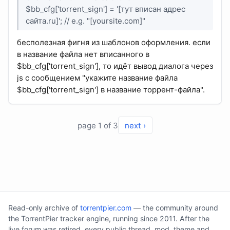
$bb_cfg['torrent_sign'] = '[тут вписан адрес
сайта.ru]'; // e.g. "[yoursite.com]"
бесполезная фигня из шаблонов оформления. если
в название файла нет вписанного в
$bb_cfg['torrent_sign'], то идёт вывод диалога через
js с сообщением "укажите название файла
$bb_cfg['torrent_sign'] в название торрент-файла".
page 1 of 3
next ›
Read-only archive of
torrentpier.com
— the community around
the TorrentPier tracker engine, running since 2011. After the
live forum was retired, every public thread, mod, theme and