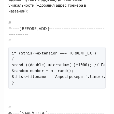
уникальности (+добавил адрес трекера в
названии):
#
#-----[ BEFORE, ADD ]-------------------------------
-----------
#
if ($this->extension === TORRENT_EXT)

{

srand ((double) microtime( )*1000); // Генери
$random_number = mt_rand();

$this->filename = 'АдресТрекера_'.time().'_'.
}
#
#-----[ SAVE/CLOSE ]--------------------------------