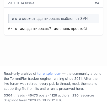
2011-11-14 06:53
#4
и кто сможет адаптировать шаблон от SVN
А что там адаптировать? там очень просто😉
Read-only archive of
torrentpier.com
— the community around
the TorrentPier tracker engine, running since 2011. After the
live forum was retired, every public thread, mod, theme and
supporting file from its entire run is preserved here.
3304
threads ·
45473
posts ·
1120
authors ·
230
resources.
Snapshot taken 2026-05-10 22:12 UTC.