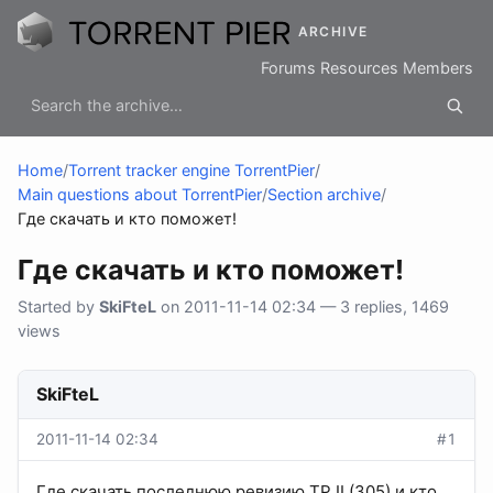
ARCHIVE
Forums
Resources
Members
Home
/
Torrent tracker engine TorrentPier
/
Main questions about TorrentPier
/
Section archive
/
Где скачать и кто поможет!
Где скачать и кто поможет!
Started by
SkiFteL
on 2011-11-14 02:34 — 3 replies, 1469
views
SkiFteL
2011-11-14 02:34
#1
Где скачать последнюю ревизию TP II (305) и кто