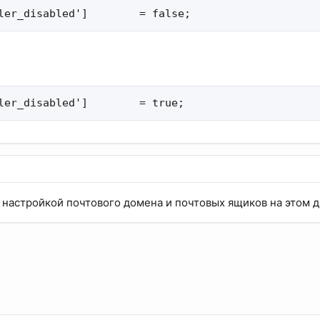
ler_disabled']        = false;
ler_disabled']        = true;
настройкой почтового домена и почтовых ящиков на этом 