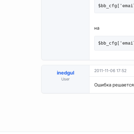
$bb_cfg['emai
на
$bb_cfg['emai
2011-11-06 17:52
inedgul
User
Ошибка решается 