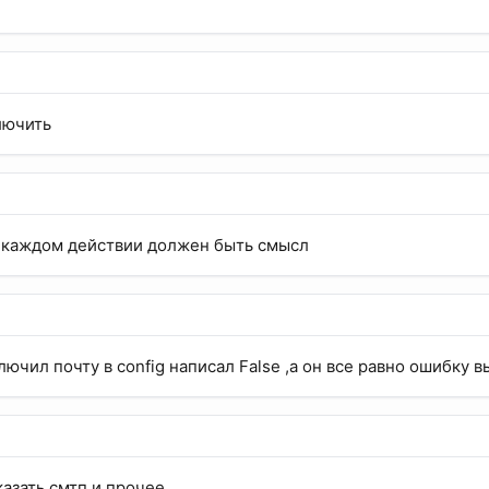
лючить
в каждом действии должен быть смысл
лючил почту в config написал False ,а он все равно ошибку 
казать смтп и прочее