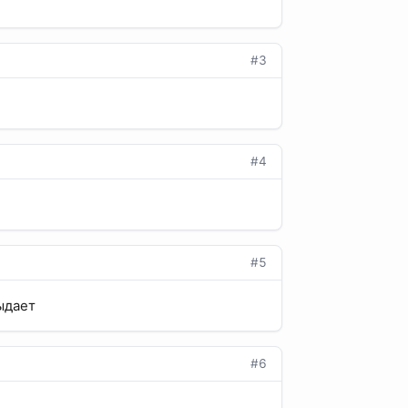
#3
#4
#5
выдает
#6