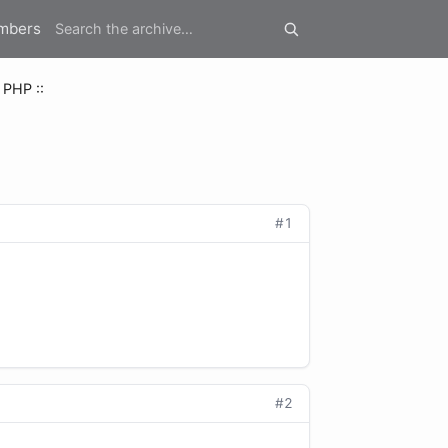
mbers
 PHP ::
#1
#2