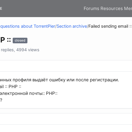
Forums
Resources
Me
E
questions about TorrentPier
/
Section archive
/
Failed sending email ::
P ::
closed
replies, 4994 views
нных профиля выдаёт ошибку или после регистрации.
l :: PHP ::
электронной почты:: PHP::
ь?