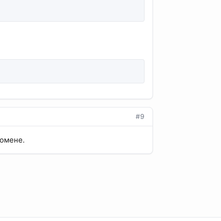
#9
домене.