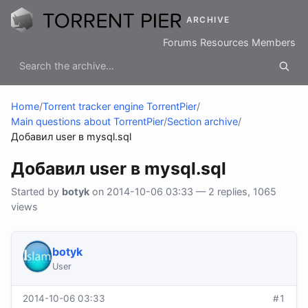
ARCHIVE
Forums
Resources
Members
Home
/
Torrent tracker engine TorrentPier
/
Main questions about TorrentPier
/
Section archive
/
Добавил user в mysql.sql
Добавил user в mysql.sql
Started by
botyk
on 2014-10-06 03:33 — 2 replies, 1065
views
botyk
User
2014-10-06 03:33
#1