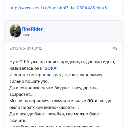
http://www.vesti.ru/doc.html?id=1089448&cid=5
FineRider
User
2013-05-31 00:12
#2
Ну в США уже пытались продвинуть данную идею,
называлась она "
SOPA
"
И она же потерпела крах, так как экономику
сильно пошатнуло.
Да и сомневаюсь что бюджет государства
возрастет...
Мы лишь вернемся в замечательные
90-е
, когда
были пиратские видео-кассеты...
Да и всегда будет лазейка, где можно будет
скачать.
Не забываем что есть не мало популярных