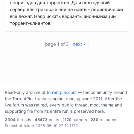
непригодна для торрентов. Да и подходящий
сервер для трекера в ней не найти - периодически
все лежат. Надо искать варианты анонимизации
торрент-клиентов.
page 1 of 3
next ›
Read-only archive of
torrentpier.com
— the community around
the TorrentPier tracker engine, running since 2011. After the
live forum was retired, every public thread, mod, theme and
supporting file from its entire run is preserved here.
3304
threads ·
45473
posts ·
1120
authors ·
230
resources.
Snapshot taken 2026-05-10 22:12 UTC.