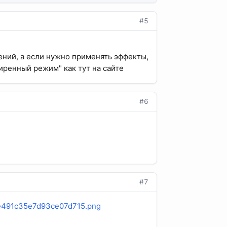
#5
ений, а если нужно применять эффекты,
иренный режим" как тут на сайте
#6
#7
cbe491c35e7d93ce07d715.png