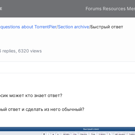
Forums
Resources
Me
E
questions about TorrentPier
/
Section archive
/
Быстрый ответ
replies, 6320 views
осик может кто знает ответ?
рый ответ и сделать из него обычный?