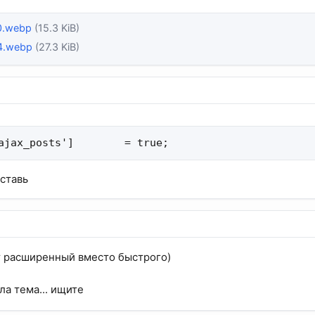
0.webp
(15.3 KiB)
4.webp
(27.3 KiB)
ajax_posts']        = true;
оставь
ет расширенный вместо быстрого)
ыла тема... ищите