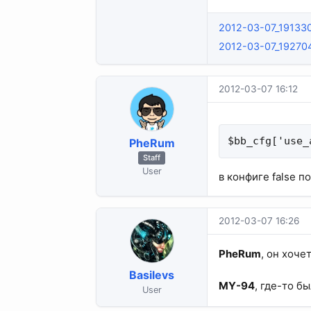
2012-03-07_19133
2012-03-07_19270
2012-03-07 16:12
$bb_cfg['use_
PheRum
Staff
User
в конфиге false п
2012-03-07 16:26
PheRum
, он хоч
Basilevs
MY-94
, где-то б
User