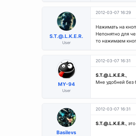
2012-03-07 16:29
Нажимать на кноп
Непонятно для че
S.T.@.L.K.E.R
.
то нажимаем кноп
User
2012-03-07 16:31
S.T.@.L.K.E.R
.
,
Мне удобней без 
MY-94
User
2012-03-07 16:31
S.T.@.L.K.E.R
.
, эт
Basilevs