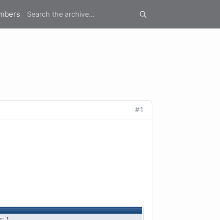
mbers
#1