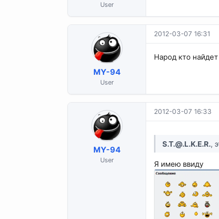
User
2012-03-07 16:31
Народ кто найдет
MY-94
User
2012-03-07 16:33
S.T.@.L.K.E.R
.
, 
MY-94
User
Я имею ввиду