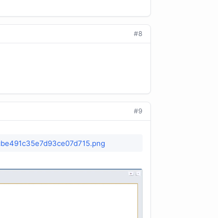
#8
#9
834cbe491c35e7d93ce07d715.png