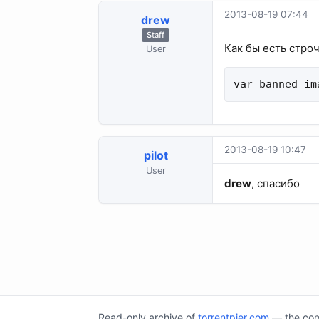
2013-08-19 07:44
drew
Staff
Как бы есть строч
User
var banned_im
2013-08-19 10:47
pilot
User
drew
, спасибо
Read-only archive of
torrentpier.com
— the comm