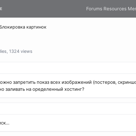
Forums
Resources
Me
E
Блокировка картинок
ies, 1324 views
ожно запретить показ всех изображений (постеров, скриншот
о заливать на оределенный хостинг?
ск...