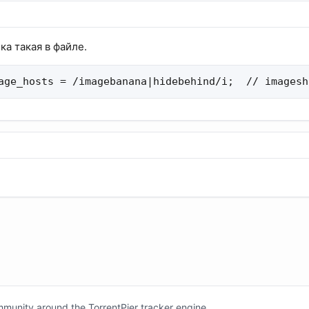
ка такая в файле.
age_hosts = /imagebanana|hidebehind/i;  // imagesh
unity around the TorrentPier tracker engine,