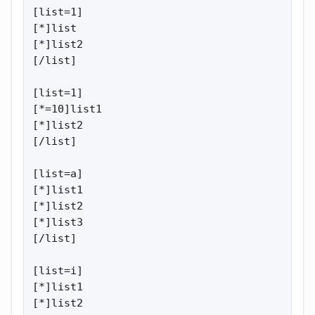
[list=1]

[*]list

[*]list2

[/list]

[list=1]

[*=10]list1

[*]list2

[/list]

[list=a]

[*]list1

[*]list2

[*]list3

[/list]

[list=i]

[*]list1

[*]list2
