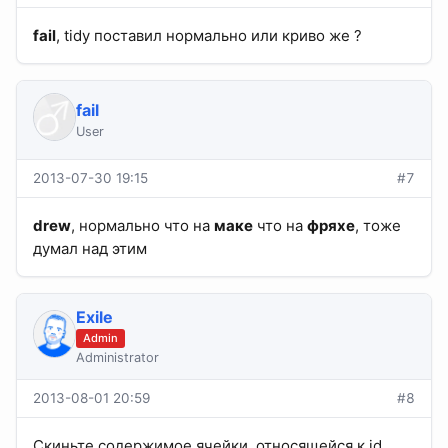
fail
, tidy поставил нормально или криво же ?
fail
User
2013-07-30 19:15
#7
drew
, нормально что на
маке
что на
фряхе
, тоже
думал над этим
Exile
Admin
Administrator
2013-08-01 20:59
#8
Скиньте содержимое ячейки, относящейся к id