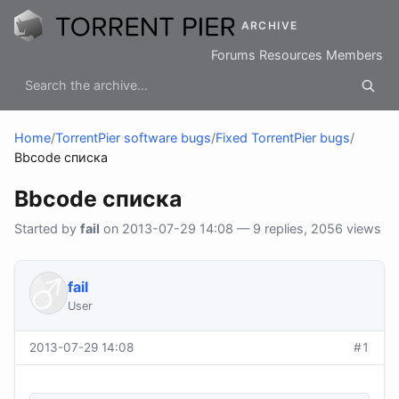
ARCHIVE
Forums
Resources
Members
Home
/
TorrentPier software bugs
/
Fixed TorrentPier bugs
/
Bbcode списка
Bbcode списка
Started by
fail
on 2013-07-29 14:08 — 9 replies, 2056 views
fail
User
2013-07-29 14:08
#1