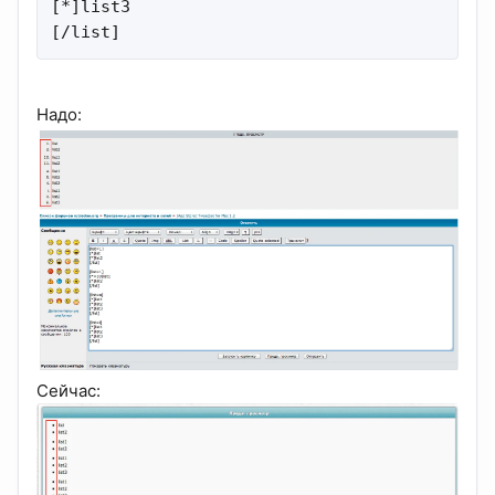
[*]list3

[/list]
Надо:
Сейчас: