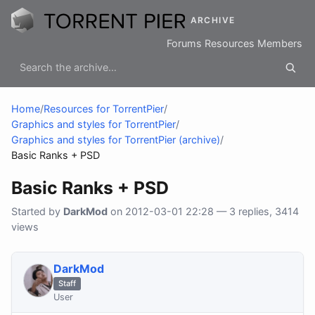
ARCHIVE
Forums
Resources
Members
Home
/
Resources for TorrentPier
/
Graphics and styles for TorrentPier
/
Graphics and styles for TorrentPier (archive)
/
Basic Ranks + PSD
Basic Ranks + PSD
Started by
DarkMod
on 2012-03-01 22:28 — 3 replies, 3414
views
DarkMod
Staff
User