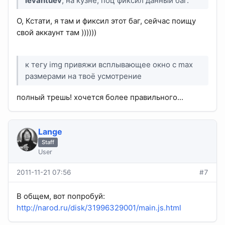
levantuev
, на кузне, поц фиксил данный баг.
О, Кстати, я там и фиксил этот баг, сейчас поищу
свой аккаунт там ))))))
к тегу img привяжи всплывающее окно с max
размерами на твоё усмотрение
полный трешь! хочется более правильного...
Lange
Staff
User
2011-11-21 07:56
#7
В общем, вот попробуй:
http://narod.ru/disk/31996329001/main.js.html