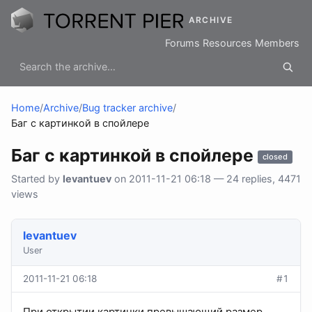
ARCHIVE
Forums
Resources
Members
Home
/
Archive
/
Bug tracker archive
/
Баг с картинкой в спойлере
Баг с картинкой в спойлере
closed
Started by
levantuev
on 2011-11-21 06:18 — 24 replies, 4471
views
levantuev
User
2011-11-21 06:18
#1
При открытии картинки превышающий размер