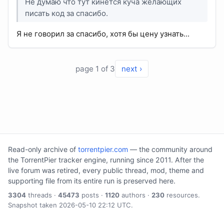
Не думаю что тут кинется куча желающих
писать код за спасибо.
Я не говорил за спасибо, хотя бы цену узнать...
page 1 of 3
next ›
Read-only archive of
torrentpier.com
— the community around
the TorrentPier tracker engine, running since 2011. After the
live forum was retired, every public thread, mod, theme and
supporting file from its entire run is preserved here.
3304
threads ·
45473
posts ·
1120
authors ·
230
resources.
Snapshot taken 2026-05-10 22:12 UTC.