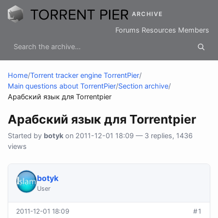
ARCHIVE
Forums
Resources
Members
Home
/
Torrent tracker engine TorrentPier
/
Main questions about TorrentPier
/
Section archive
/
Арабский язык для Torrentpier
Арабский язык для Torrentpier
Started by
botyk
on 2011-12-01 18:09 — 3 replies, 1436
views
botyk
User
2011-12-01 18:09
#1