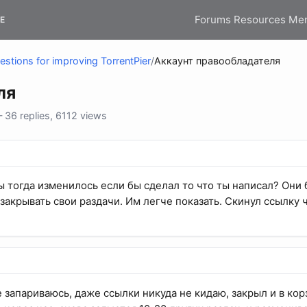
Forums
Resources
Me
E
stions for improving TorrentPier
/
Аккаунт правообладателя
ля
36 replies, 6112 views
бы тогда изменилось если бы сделал то что ты написал? Они 
 закрывать свои раздачи. Им легче показать. Скинул ссылку 
не запариваюсь, даже ссылки никуда не кидаю, закрыл и в кор