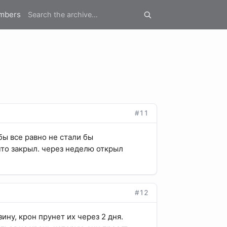
mbers
#11
бы все равно не стали бы
что закрыл. через неделю открыл
#12
зину, крон прунет их через 2 дня.