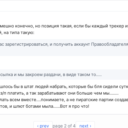
смешно конечно, но позиция такая, если бы каждый трекер
, на типа такую:
с зарегистрироваться, и получить аккаунт Правообладателя и
ылка и мы закроем раздачи, в виде таком то.....
ишлось бы в штат людей набрать, которые бы бля сидели сутк
/п платить, а так зарабатывают они больше чем мы........
лать всем вместе....понимаете, а не пиратские партии создават
ов, и шлют ботами мыла......Вот я про что!
‹ prev
page 2 of 4
next ›