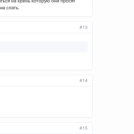
аться на хрень которую они просят
ма слать.
#13
#14
#15