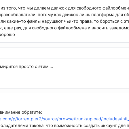
 из того, что мы делаем движок для свободного файлообмен
 правообладатели, потому как движок лишь платформа для 
сли какие-то файлы нарушают чьи-то права, то бороться с 
, еще раз, для свободного файлообмена и вносить заведом
 хорошо
смирится просто с этим....
 внимание обратите:
e.com/p/torrentpier2/source/browse/trunk/upload/includes/ini
обладателями такова, что возможность создать аккаунт для 