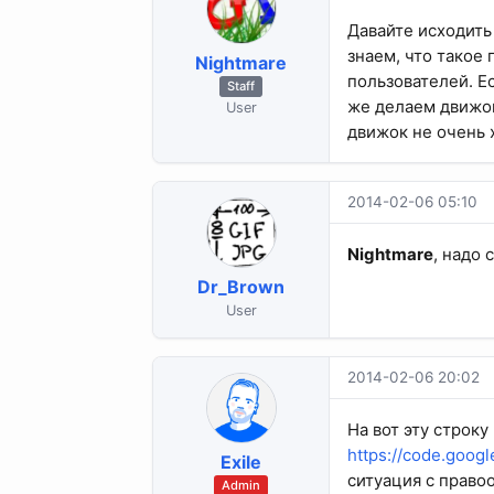
Давайте исходить
знаем, что такое
Nightmare
пользователей. Е
Staff
же делаем движок
User
движок не очень
2014-02-06 05:10
Nightmare
, надо 
Dr_Brown
User
2014-02-06 20:02
На вот эту строку
https://code.googl
Exile
ситуация с право
Admin