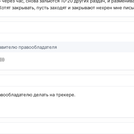
 через час, снова зальются 10-20 других раздач, и разменив
 Хотят закрывать, пусть заходят и закрывают нехрен мне пись
тавителю правообладателя
)))
вообладателю делать на трекере.