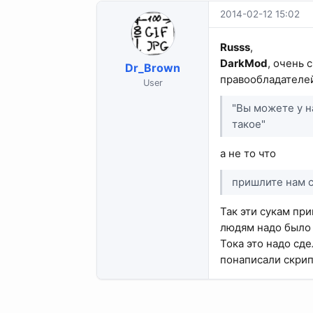
2014-02-12 15:02
Russs
,
DarkMod
, очень 
Dr_Brown
правообладателей
User
"Вы можете у на
такое"
а не то что
пришлите нам сс
Так эти сукам пр
людям надо было з
Тока это надо сде
понаписали скрипт