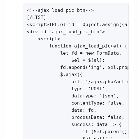
<!--ajax_load_pic_btn-->

[/LIST]

<script>TPL.el_id = Object.assign({ajax_
<div id="ajax_load_pic_btn">

    <script>

        function ajax_load_pic(el) {

            let fd = new FormData,

                $el = $(el);

            fd.append('img', $el.prop('fi
            $.ajax({

                url: '/ajax.php?action=a
                type: 'POST',

                dataType: 'json',

                contentType: false,

                data: fd,

                processData: false,

                success: data => {

                    if ($el.parent().pre
                    $el.val('');
