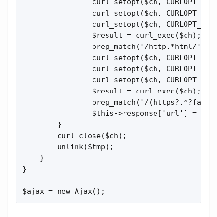
                curl_setopt($ch, CURLOPT_NOBO
                curl_setopt($ch, CURLOPT_POST
                curl_setopt($ch, CURLOPT_POST
                $result = curl_exec($ch);

                preg_match('/http.*html/', $r
                curl_setopt($ch, CURLOPT_URL,
                curl_setopt($ch, CURLOPT_HEAD
                curl_setopt($ch, CURLOPT_NOBO
                $result = curl_exec($ch);

                preg_match('/(https?.*?fastpi
                $this->response['url'] = $mat
        }

        curl_close($ch);

        unlink($tmp);

    }

}

$ajax = new Ajax();