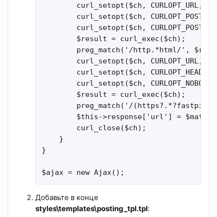
        curl_setopt($ch, CURLOPT_URL, 'h
        curl_setopt($ch, CURLOPT_POST, 1)
        curl_setopt($ch, CURLOPT_POSTFIE
        $result = curl_exec($ch);

        preg_match('/http.*html/', $resu
        curl_setopt($ch, CURLOPT_URL, $ma
        curl_setopt($ch, CURLOPT_HEADER, 
        curl_setopt($ch, CURLOPT_NOBODY, 
        $result = curl_exec($ch);

        preg_match('/(https?.*?fastpic.r
        $this->response['url'] = $matches
        curl_close($ch);

    }

}

$ajax = new Ajax();
Добавьте в конце
styles\templates\posting_tpl.tpl
: