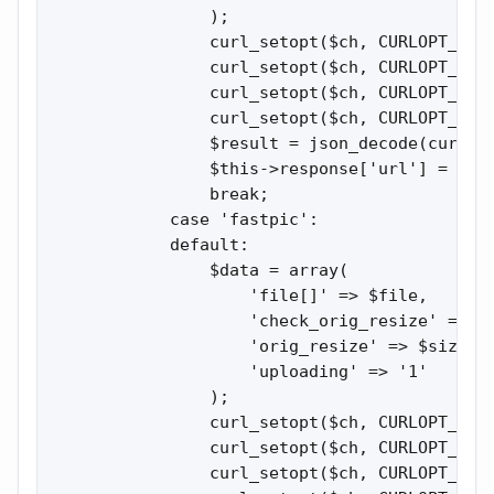
                );

                curl_setopt($ch, CURLOPT_URL,
                curl_setopt($ch, CURLOPT_RETU
                curl_setopt($ch, CURLOPT_POST
                curl_setopt($ch, CURLOPT_POST
                $result = json_decode(curl_ex
                $this->response['url'] = $siz
                break;

            case 'fastpic':

            default:

                $data = array(

                    'file[]' => $file,

                    'check_orig_resize' => !!
                    'orig_resize' => $size,

                    'uploading' => '1'

                );

                curl_setopt($ch, CURLOPT_URL,
                curl_setopt($ch, CURLOPT_RETU
                curl_setopt($ch, CURLOPT_HEAD