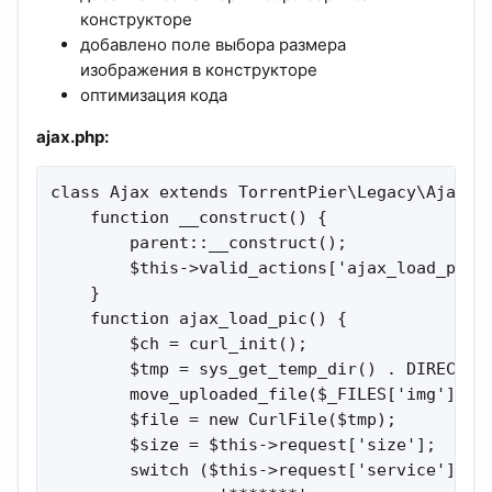
конструкторе
добавлено поле выбора размера
изображения в конструкторе
оптимизация кода
ajax.php:
class Ajax extends TorrentPier\Legacy\Ajax {

    function __construct() {

        parent::__construct();

        $this->valid_actions['ajax_load_pic']
    }

    function ajax_load_pic() {

        $ch = curl_init();

        $tmp = sys_get_temp_dir() . DIRECTORY
        move_uploaded_file($_FILES['img']['tm
        $file = new CurlFile($tmp);

        $size = $this->request['size'];

        switch ($this->request['service']) {
