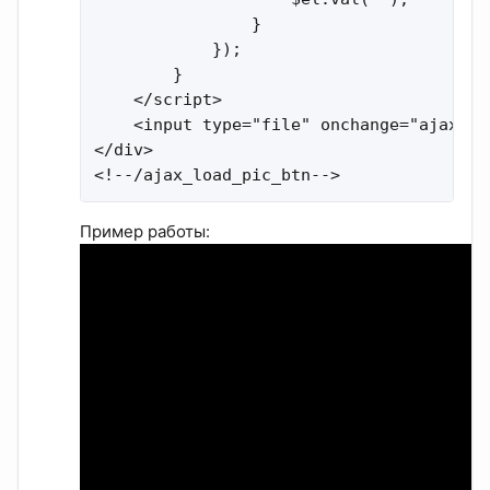
                }

            });

        }

    </script>

    <input type="file" onchange="ajax_lo
</div>

<!--/ajax_load_pic_btn-->
Пример работы: