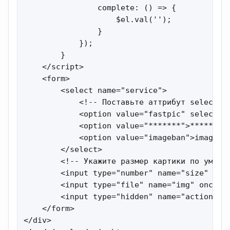
                complete: () => {

                    $el.val('');

                }

            });

        }

    </script>

    <form>

        <select name="service">

            <!-- Поставьте аттрибут selected 
            <option value="fastpic" selected>
            <option value="*******">*******.h
            <option value="imageban">imageban
        </select>

        <!-- Укажите размер картики по умолча
        <input type="number" name="size" min=
        <input type="file" name="img" onchang
        <input type="hidden" name="action" va
    </form>

</div>
