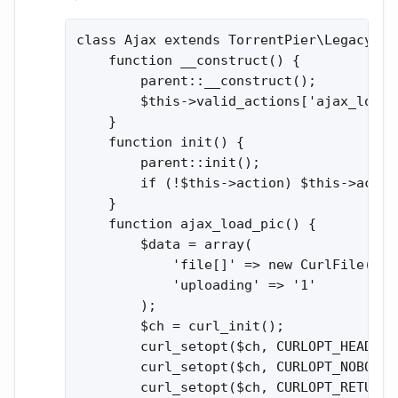
class Ajax extends TorrentPier\Legacy\Aja
    function __construct() {

        parent::__construct();

        $this->valid_actions['ajax_load_
    }

    function init() {

        parent::init();

        if (!$this->action) $this->actio
    }

    function ajax_load_pic() {

        $data = array(

            'file[]' => new CurlFile($_F
            'uploading' => '1'

        );

        $ch = curl_init();

        curl_setopt($ch, CURLOPT_HEADER, 
        curl_setopt($ch, CURLOPT_NOBODY, 
        curl_setopt($ch, CURLOPT_RETURNT