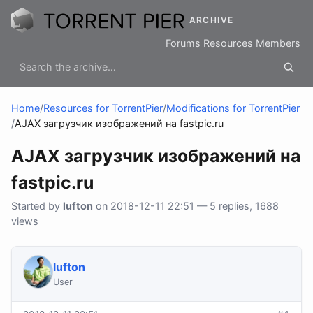
ARCHIVE
Forums
Resources
Members
Home
/
Resources for TorrentPier
/
Modifications for TorrentPier
/
AJAX загрузчик изображений на fastpic.ru
AJAX загрузчик изображений на
fastpic.ru
Started by
lufton
on 2018-12-11 22:51 — 5 replies, 1688
views
lufton
User