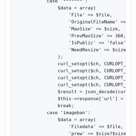
            case '*******':

                $data = array(

                    'File' => $file,

                    'OriginalFileName' => 'bl
                    'MaxSize' => $size,

                    'PrevMaxSize' => 360,

                    'IsPublic' => 'false',

                    'NeedResize' => $size?'tr
                );

                curl_setopt($ch, CURLOPT_URL,
                curl_setopt($ch, CURLOPT_RETU
                curl_setopt($ch, CURLOPT_POST
                curl_setopt($ch, CURLOPT_POST
                $result = json_decode(curl_ex
                $this->response['url'] = $res
                break;

            case 'imageban':

                $data = array(

                    'Filedata' => $file,

                    'prew' => $size?$size:160