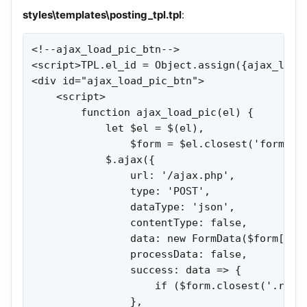
styles\templates\posting_tpl.tpl
:
<!--ajax_load_pic_btn-->

<script>TPL.el_id = Object.assign({ajax_load_
<div id="ajax_load_pic_btn">

    <script>

        function ajax_load_pic(el) {

            let $el = $(el),

                $form = $el.closest('form');

            $.ajax({

                url: '/ajax.php',

                type: 'POST',

                dataType: 'json',

                contentType: false,

                data: new FormData($form[0]),
                processData: false,

                success: data => {

                    if ($form.closest('.rel-e
                },
