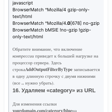
javascript
BrowserMatch ^Mozilla/4 gzip-only-
text/html
BrowserMatch ^Mozilla/4
.0
[678] no-gzip
BrowserMatch bMSIE !no-gzip !gzip-
only-text/html
Обратите внимание, что включение
компрессии
приведет к большей нагрузке на
процессор сервера. Здесь
AddOutputFilterByType
строка
записывается
в одну длинную строчку с двумя нижними
..
(все
нужно убрать).
16. Удаляем «category» из URL
Для изменения ссылки
yourdomain.com/category/blue
на