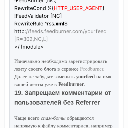
!FeedBurner [NC]
RewriteCond %{
HTTP_USER_AGENT
}
!FeedValidator [NC]
RewriteRule ^rss
.xml
$
http:
//feeds.feedburner.com/yourfeed
[R=302,NC,L]
</ifmodule>
Изначально необходимо зарегистрировать
ленту своего блога в сервисе
Feedburner
.
yourfeed
Далее не забудьте заменить
на имя
Feedburner
вашей ленты уже в
.
19. Запрещаем комментарии от
пользователей без Referrer
Чаще всего
спам-боты
обращаются
напрямую к файлу комментариев, например