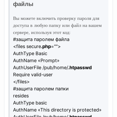
файлы
Вы можете включить проверку пароля для
доступа в любую папку или файл на вашем
сервере, используя этот код:
#защита паролем файла
<files secure
.php
="">
AuthType Basic
AuthName «Prompt»
AuthUserFile /pub/home/
.htpasswd
Require valid-user
</files>
#защита паролем папки
resides
AuthType basic
AuthName «This directory is protected»
AuthUserFile /pub/home/
.htpasswd