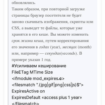
обновлялись.
Таким образом, при повторной загрузке
страницы браузер посетителя не будет
заново скачивать изображения, скрипты или
CSS, а выведет те файлы, которые уже
хранятся в его кеше. Вы можете изменить
срок жизни кеша
, путем корректирования
его значения в
годах
(year),
месяцах
(month)
или, например —
секундах
(seconds). В
примере указан 1 год.
#Усиливаем кеширование
FileETag MTime Size
<ifmodule mod_expires
.c
>
<filesmatch ".(jpg|gif|png|css|js)$">
ExpiresActive on
ExpiresDefault «access plus 1 year»
</filesmatch>