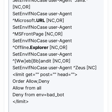
SetEnvIfNoCase user-Agent ^Java.*
[NC,OR]
SetEnvIfNoCase user-Agent
^Microsoft
.URL
[NC,OR]
SetEnvIfNoCase user-Agent
^MSFrontPage [NC,OR]
SetEnvIfNoCase user-Agent
^Offline
.Explorer
[NC,OR]
SetEnvIfNoCase user-Agent
^[Ww]eb[Bb]andit [NC,OR]
SetEnvIfNoCase user-Agent ^Zeus [NC]
<limit get="" post="" head="">
Order Allow,Deny
Allow from all
Deny from env=bad_bot
</limit>