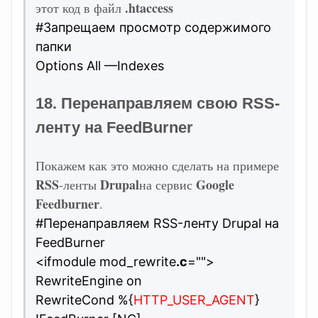
.htaccess
этот код в файл
#Запрещаем просмотр содержимого
папки
Options All —Indexes
18. Перенаправляем свою RSS-
ленту на FeedBurner
Покажем как это можно сделать на примере
RSS
Drupal
Google
-ленты
на сервис
Feedburner
.
#Перенаправляем RSS-ленту Drupal на
FeedBurner
<ifmodule mod_rewrite
.c
="">
RewriteEngine on
RewriteCond %{
HTTP_USER_AGENT
}