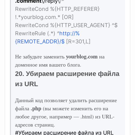
.comment
\/reply\
/*
RewriteCond %{HTTP_REFERER}
!.*yourblog.com.* [OR]
RewriteCond %{HTTP_USER_AGENT} ^$
RewriteRule (.*) ^
http://%
{REMOTE_ADDR}/$
[R=301,L]
yourblog.com
Не забудьте заменить
на
доменное имя вашего блога.
20. Убираем расширение файла
из URL
Данный код позволяет удалить расширение
.php
файла
(вы можете изменить его на
любое другое, например — .html) из URL-
адресов страниц.
#Убираем расширение файла из URL