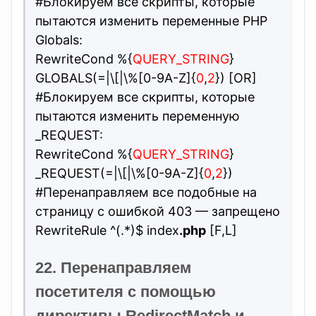
#Блокируем все скрипты, которые
пытаются изменить переменные PHP
Globals:
RewriteCond %{
QUERY_STRING
}
GLOBALS(=|\[|\%[0-9A-Z]{
0
,
2
}) [OR]
#Блокируем все скрипты, которые
пытаются изменить переменную
_REQUEST:
RewriteCond %{
QUERY_STRING
}
_REQUEST(=|\[|\%[0-9A-Z]{
0
,
2
})
#Перенаправляем все подобные на
страницу с ошибкой 403 — запрещено
RewriteRule ^(.*)$ index
.php
[F,L]
22. Перенаправляем
посетителя с помощью
директивы RedirectMatch и