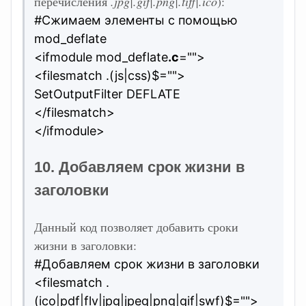
перечисления
.jpg|.gif|.png|.tiff|.ico
):
#Сжимаем элементы с помощью
mod_deflate
<ifmodule mod_deflate
.c
="">
<filesmatch .(js|css)$="">
SetOutputFilter DEFLATE
</filesmatch>
</ifmodule>
10. Добавляем срок жизни в
заголовки
Данный код позволяет добавить сроки
жизни в заголовки:
#Добавляем срок жизни в заголовки
<filesmatch .
(ico|pdf|flv|jpg|jpeg|png|gif|swf)$="">