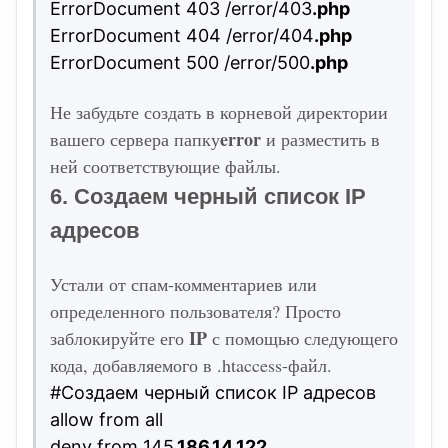
ErrorDocument 403 /error/403
.php
ErrorDocument 404 /error/404
.php
ErrorDocument 500 /error/500
.php
Не забудьте создать в корневой директории
error
вашего сервера папку
и разместить в
ней соответствующие файлы.
6. Создаем черный список IP
адресов
Устали от спам-комментариев или
определенного пользователя? Просто
IP
заблокируйте его
с помощью следующего
кода, добавляемого в .htaccess-файл.
#Создаем черный список IP адресов
allow from all
deny from 145
.186.14.122