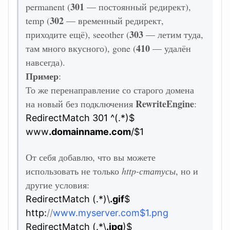
301
permanent (
— постоянный редирект),
302
temp (
— временный редирект,
303
приходите ещё), seeother (
— летим туда,
410
там много вкусного), gone (
— удалён
навсегда).
Пример
:
То же перенаправление со старого домена
RewriteEngine
на новый без подключения
:
RedirectMatch 301 ^(.*)$
www
.domainname.com
/$1
От себя добавлю, что вы можете
использовать не только
http-статусы
, но и
другие условия:
RedirectMatch (.*)\
.gif
$
http:
//
www.myserver.com$1.png
RedirectMatch (.*\
.jpg
)$