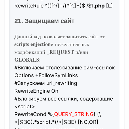
RewriteRule ^(([^/]+/)*[^.]+)$ /$1
.php
[L]
21. Защищаем сайт
Данный код позволяет защитить сайт от
scripts enjection
и нежелательных
_REQUEST
модификаций
и/или
GLOBALS
:
#Включаем отслеживание сим-ссылок
Options +FollowSymLinks
#Запускаем url_rewriting
RewriteEngine On
#Блокируем все ссылки, содержащие
<script>
RewriteCond %{
QUERY_STRING
} (\
<|%3C).*script.*(\>|%3E) [NC,OR]