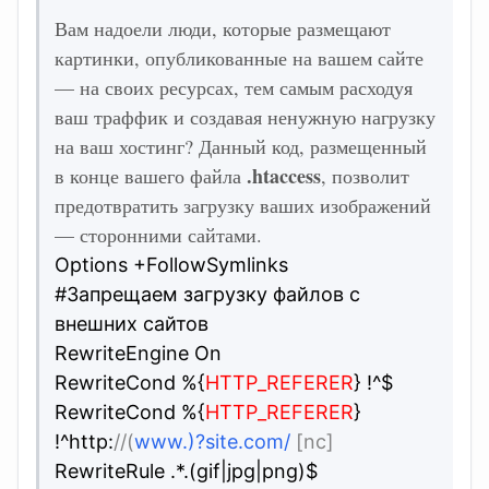
Вам надоели люди, которые размещают
картинки, опубликованные на вашем сайте
— на своих ресурсах, тем самым расходуя
ваш траффик и создавая ненужную нагрузку
на ваш хостинг? Данный код, размещенный
.htaccess
в конце вашего файла
, позволит
предотвратить загрузку ваших изображений
— сторонними сайтами.
Options +FollowSymlinks
#Запрещаем загрузку файлов с
внешних сайтов
RewriteEngine On
RewriteCond %{
HTTP_REFERER
} !^$
RewriteCond %{
HTTP_REFERER
}
!^http:
//(
www.)?site.com/
[nc]
RewriteRule .*.(gif|jpg|png)$