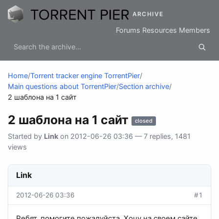
ARCHIVE
Forums
Resources
Members
Home
/
Torrent tracker engine TorrentPier
/
Main questions about TorrentPier
/
Section archive
/
2 шаблона на 1 сайт
2 шаблона на 1 сайт
closed
Started by
Link
on 2012-06-26 03:36 — 7 replies, 1481
views
Link
2012-06-26 03:36
#1
Ребят, помогите пожалуйста. Хочу на своем сайте