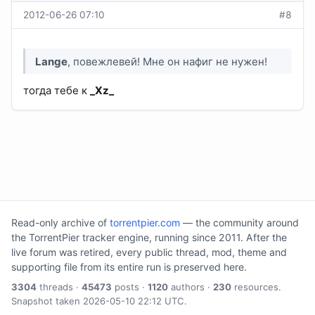
2012-06-26 07:10
#8
Lange
, повежлевей! Мне он нафиг не нужен!
тогда тебе к
_Xz_
Read-only archive of
torrentpier.com
— the community around
the TorrentPier tracker engine, running since 2011. After the
live forum was retired, every public thread, mod, theme and
supporting file from its entire run is preserved here.
3304
threads ·
45473
posts ·
1120
authors ·
230
resources.
Snapshot taken 2026-05-10 22:12 UTC.