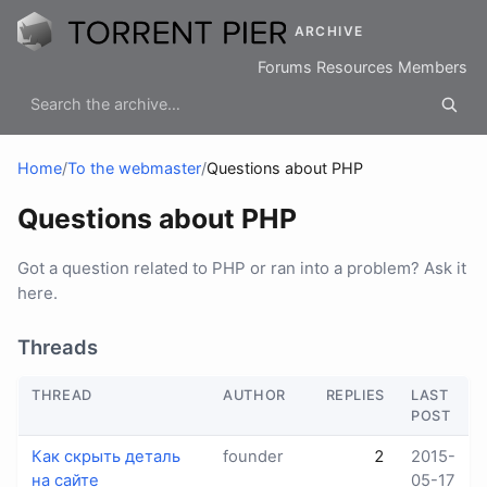
ARCHIVE
Forums
Resources
Members
Home
/
To the webmaster
/
Questions about PHP
Questions about PHP
Got a question related to PHP or ran into a problem? Ask it
here.
Threads
THREAD
AUTHOR
REPLIES
LAST
POST
Как скрыть деталь
founder
2
2015-
на сайте
05-17