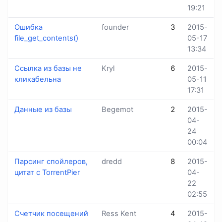
19:21
Ошибка
founder
3
2015-
file_get_contents()
05-17
13:34
Ссылка из базы не
Kryl
6
2015-
кликабельна
05-11
17:31
Данные из базы
Begemot
2
2015-
04-
24
00:04
Парсинг спойлеров,
dredd
8
2015-
цитат с TorrentPier
04-
22
02:55
Счетчик посещений
Ress Kent
4
2015-