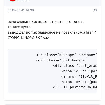
2015-05-11 14:39
#3
если сделать как выше написано , то тогда в
топике пусто ..
вывод делаю так (наверное не правильно)<a href="
{TOPIC_KINOPOISK}"<a>
            <td class="message" rowspan="2">

            <div class="post_body">

                    <div class="post_wrap">

                        <span id="pe_{postrow
                        <a href="{TOPIC_KINOP
                        <span id="pp_{postrow
                    <!-- IF postrow.RG_NAME 