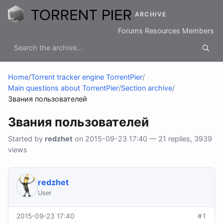
ARCHIVE
Forums
Resources
Members
Home
/
Torrent tracker engine TorrentPier
/
Main questions about TorrentPier
/
Section archive
/
Звания пользователей
Звания пользователей
Started by
redzhet
on 2015-09-23 17:40 — 21 replies, 3939
views
redzhet
User
2015-09-23 17:40
#1