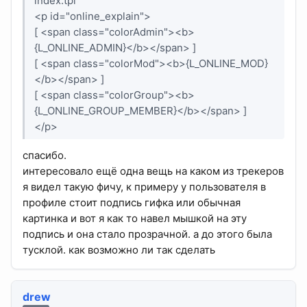
index.tpl
<p id="online_explain">
[ <span class="colorAdmin"><b>
{L_ONLINE_ADMIN}</b></span> ]
[ <span class="colorMod"><b>{L_ONLINE_MOD}
</b></span> ]
[ <span class="colorGroup"><b>
{L_ONLINE_GROUP_MEMBER}</b></span> ]
</p>
спасибо.
интересовало ещё одна вещь на каком из трекеров
я видел такую фичу, к примеру у пользователя в
профиле стоит подпись гифка или обычная
картинка и вот я как то навел мышкой на эту
подпись и она стало прозрачной. а до этого была
тусклой. как возможно ли так сделать
drew