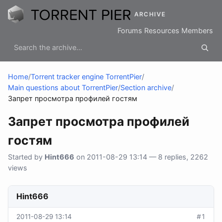
ARCHIVE
Forums
Resources
Members
Home
/
Torrent tracker engine TorrentPier
/
Main questions about TorrentPier
/
Section archive
/
Запрет просмотра профилей гостям
Запрет просмотра профилей
гостям
Started by
Hint666
on 2011-08-29 13:14 — 8 replies, 2262
views
Hint666
2011-08-29 13:14
#1