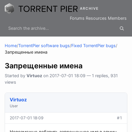
ARCHIVE
Forums
Resources
Members
Home
/
TorrentPier software bugs
/
Fixed TorrentPier bugs
/
Запрещенные имена
Запрещенные имена
Started by
Virtuoz
on 2017-07-01 18:09 — 1 replies, 931
views
Virtuoz
User
2017-07-01 18:09
#1
Невозможно добавить запрещенное имя в админ