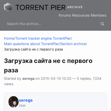
ARCHIVE
Forums
Resources
Members
Home
/
Torrent tracker engine TorrentPier
/
Main questions about TorrentPier
/
Section archive
/
Загрузка сайта не с первого раза
Загрузка сайта не с первого
раза
Started by
serega
on 2015-03-10 10:20 — 5 replies, 1334
views
serega
User