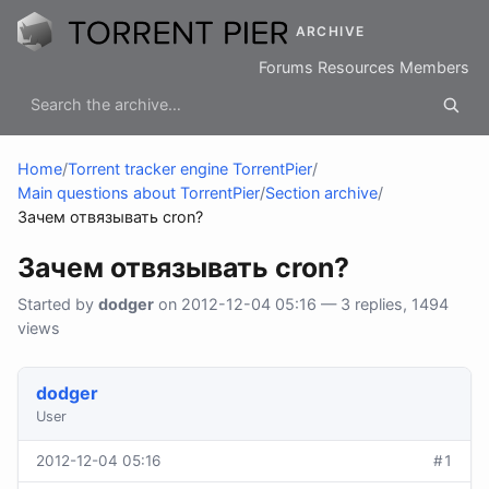
ARCHIVE
Forums
Resources
Members
Home
/
Torrent tracker engine TorrentPier
/
Main questions about TorrentPier
/
Section archive
/
Зачем отвязывать cron?
Зачем отвязывать cron?
Started by
dodger
on 2012-12-04 05:16 — 3 replies, 1494
views
dodger
User
2012-12-04 05:16
#1