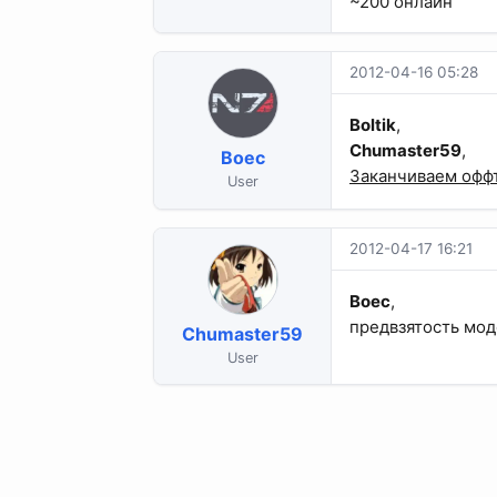
~200 онлайн
2012-04-16 05:28
Boltik
,
Chumaster59
,
Boec
Заканчиваем офф
User
2012-04-17 16:21
Boec
,
предвзятость мод
Chumaster59
User