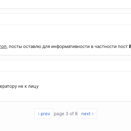
топ
, посты оставлю для информативности в частности пост
B
ератору не к лицу
‹ prev
page 3 of 8
next ›