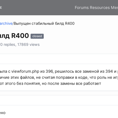
Forums
Resources
Me
E
archive
/
Выпущен стабильный билд R400
илд R400
closed
 replies, 17869 views
ыла с viewforum.php из 396, решилось все заменой из 394 
чие этих файлов, не считая поправки в коде, что роль не иг
 от этого без понятия, но после замены все работает
ено