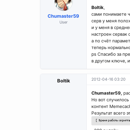
Boltik
,
сами понимаете ч
Chumaster59
серв у меня поло
User
и у меня в средн
настроен сервак 
а по счёт парамет
теперь нормальн
ps Спасибо за пр
в другом ключе, 
2012-04-16 03:20
Boltik
Chumaster59,
рас
Но вот случилось 
контент Memecache
Результат всего э