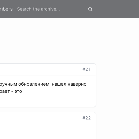
mbers
#21
и ручным обновлением, нашел наверно
рает - это
#22