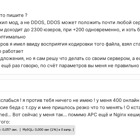
то пишите ?
жил мод, а не DDOS, DDOS может положить почти любой се
ем доходит до 2300 юзеров, при +200 одновременно, и хоть б
оптимально
ров я имел ввиду восприятия кодировки того файла, взял ст
о работает
едложения, но я сам решу что делать со своим сервером, а 
и ещё раз говорю, по счёт параметров вы меня не правильно
слабься ! я против тебя ничего не имею ! у меня 400 онлайн
сие беда с т.сру и мне пришлось резко что то менять ! О кс
d... Вот сейчас у меня так... помимо APC ещё и Nginx кешир
того: