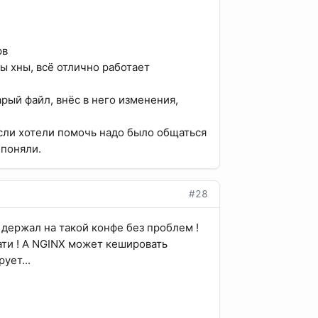
рв
ы хны, всё отлично работает
арый файл, внёс в него изменения,
если хотели помочь надо было общаться
 поняли.
#28
 держал на такой конфе без проблем !
тати ! А NGINX может кешировать
ует...