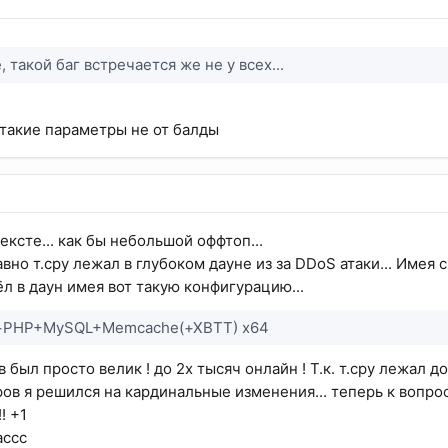
, такой баг встречается же не у всех...
 такие параметры не от балды
ексте... как бы небольшой оффтоп...
вно т.сру лежал в глубоком дауне из за DDoS атаки... Имея
л в даун имея вот такую конфигурацию...
+PHP+MySQL+Memcache(+XBTT) x64
в был просто велик ! до 2х тысяч онлайн ! Т.к. т.сру лежал д
ов я решился на кардинальные изменения... теперь к вопрос
! +1
ассс