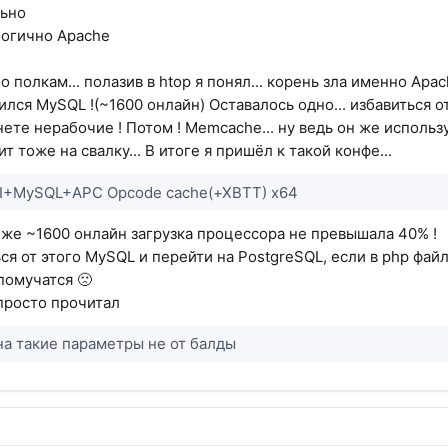
льно
логично Apache
 полкам... полазив в htop я понял... корень зла именно Apach
лся MySQL !(~1600 онлайн) Оставалось одно... избавиться от
нете нерабочие ! Потом ! Memcache... ну ведь он же использу
т тоже на свалку... В итоге я пришёл к такой конфе...
+MySQL+APC Opcode cache(+XBTT) x64
х же ~1600 онлайн загрузка процессора не превышала 40% !
ся от этого MySQL и перейти на PostgreSQL, если в php файл
помучатся 🙁
а просто прочитал
на такие параметры не от балды