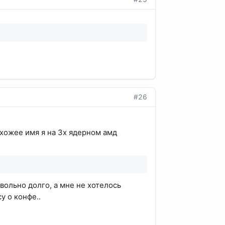
#26
 схожее имя я на 3х ядерном амд
овольно долго, а мне не хотелось
у о конфе..