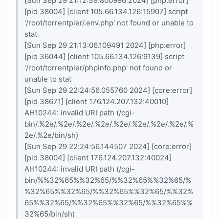
[Sun Sep 29 21:12:39.800996 2024] [php:error]
[pid 38004] [client 105.66.134.126:15907] script
'/root/torrentpier/.env.php' not found or unable to
stat
[Sun Sep 29 21:13:06.109491 2024] [php:error]
[pid 36044] [client 105.66.134.126:9139] script
'/root/torrentpier/phpinfo.php' not found or
unable to stat
[Sun Sep 29 22:24:56.055760 2024] [core:error]
[pid 38671] [client 176.124.207.132:40010]
AH10244: invalid URI path (/cgi-
bin/.%2e/.%2e/.%2e/.%2e/.%2e/.%2e/.%2e/.%2e/.%
2e/.%2e/bin/sh)
[Sun Sep 29 22:24:56.144507 2024] [core:error]
[pid 38004] [client 176.124.207.132:40024]
AH10244: invalid URI path (/cgi-
bin/%%32%65%%32%65/%%32%65%%32%65/%
%32%65%%32%65/%%32%65%%32%65/%%32%
65%%32%65/%%32%65%%32%65/%%32%65%%
32%65/bin/sh)