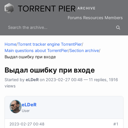
ARCHIVE
Forums
Resources
Members
Home
/
Torrent tracker engine TorrentPier
/
Main questions about TorrentPier
/
Section archive
/
Выдал ошибку при входе
Выдал ошибку при входе
Started by
eLDeR
on 2023-02-27 00:48 — 11 replies, 1916
views
eLDeR
User
2023-02-27 00:48
#1