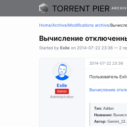
ARCHIV
Home
/
Archive
/
Modifications archive
/
Вычисле
Вычисление отключенны
Started by
Exile
on 2014-07-22 23:36 — 2 rep
2014-07-22 23:36
Пользователь Exi
Exile
Вычисление откл
Admin
Administrator
Тип:
Addon
Название:
Вычисле
Автор:
Gemini_13..