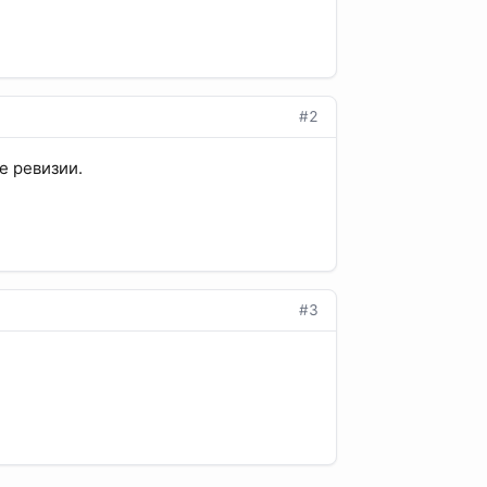
#2
е ревизии.
#3