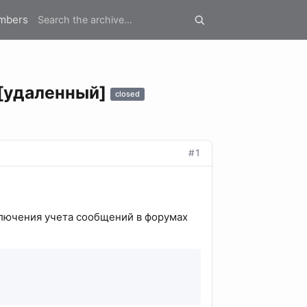
mbers
 [удаленный]
closed
#1
ключения учета сообщений в форумах