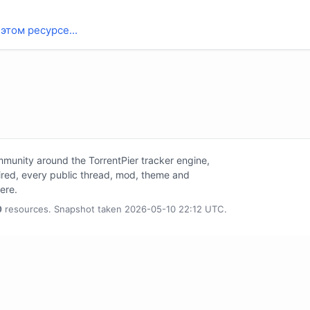
этом ресурсе...
unity around the TorrentPier tracker engine,
tired, every public thread, mod, theme and
here.
0
resources. Snapshot taken 2026-05-10 22:12 UTC.