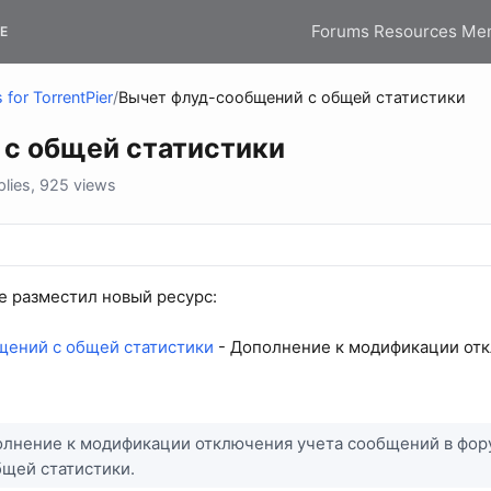
Forums
Resources
Me
E
 for TorrentPier
/
Вычет флуд-сообщений с общей статистики
с общей статистики
lies, 925 views
le разместил новый ресурс:
щений с общей статистики
- Дополнение к модификации отк
лнение к модификации отключения учета сообщений в фору
щей статистики.